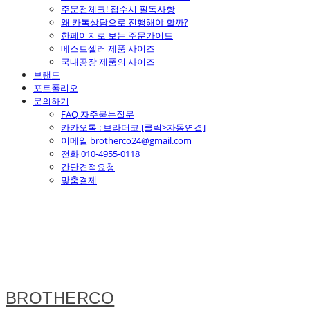
주문전체크! 접수시 필독사항
왜 카톡상담으로 진행해야 할까?
한페이지로 보는 주문가이드
베스트셀러 제품 사이즈
국내공장 제품의 사이즈
브랜드
포트폴리오
문의하기
FAQ 자주묻는질문
카카오톡 : 브라더코 [클릭>자동연결]
이메일 brotherco24@gmail.com
전화 010-4955-0118
간단견적요청
맞춤결제
BROTHERCO