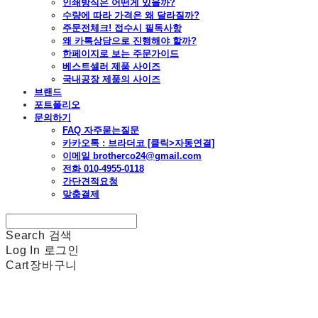
인쇄방식은 어떤게 있을까?
수량에 따라 가격은 왜 달라질까?
주문전체크! 접수시 필독사항
왜 카톡상담으로 진행해야 할까?
한페이지로 보는 주문가이드
베스트셀러 제품 사이즈
국내공장 제품의 사이즈
브랜드
포트폴리오
문의하기
FAQ 자주묻는질문
카카오톡 : 브라더코 [클릭>자동연결]
이메일 brotherco24@gmail.com
전화 010-4955-0118
간단견적요청
맞춤결제
Search
검색
Log In
로그인
Cart
장바구니