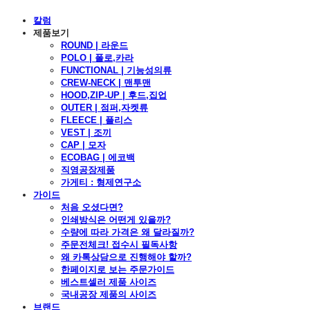
칼럼
제품보기
ROUND | 라운드
POLO | 폴로,카라
FUNCTIONAL | 기능성의류
CREW-NECK | 맨투맨
HOOD,ZIP-UP | 후드,집업
OUTER | 점퍼,자켓류
FLEECE | 플리스
VEST | 조끼
CAP | 모자
ECOBAG | 에코백
직영공장제품
가게티 : 형제연구소
가이드
처음 오셨다면?
인쇄방식은 어떤게 있을까?
수량에 따라 가격은 왜 달라질까?
주문전체크! 접수시 필독사항
왜 카톡상담으로 진행해야 할까?
한페이지로 보는 주문가이드
베스트셀러 제품 사이즈
국내공장 제품의 사이즈
브랜드