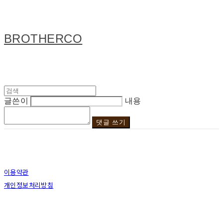
BROTHERCO
글쓴이
내용
댓글 쓰기
이용약관
개인정보처리방침
사업자정보확인
상호: 브라더코 | 대표: 서혁준 | 개인정보관리책임자: 이민수 | 전화: 070-4123-0118 | 이메