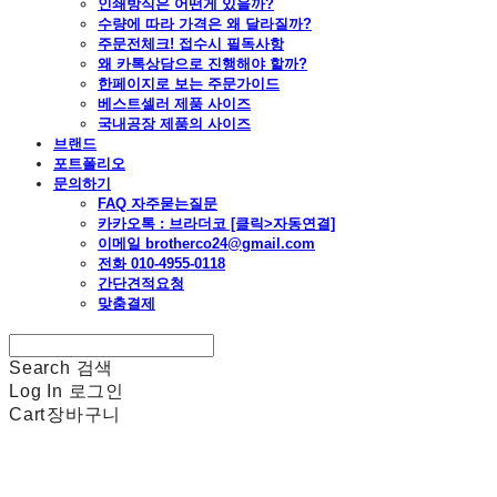
인쇄방식은 어떤게 있을까?
수량에 따라 가격은 왜 달라질까?
주문전체크! 접수시 필독사항
왜 카톡상담으로 진행해야 할까?
한페이지로 보는 주문가이드
베스트셀러 제품 사이즈
국내공장 제품의 사이즈
브랜드
포트폴리오
문의하기
FAQ 자주묻는질문
카카오톡 : 브라더코 [클릭>자동연결]
이메일 brotherco24@gmail.com
전화 010-4955-0118
간단견적요청
맞춤결제
Search
검색
Log In
로그인
Cart
장바구니