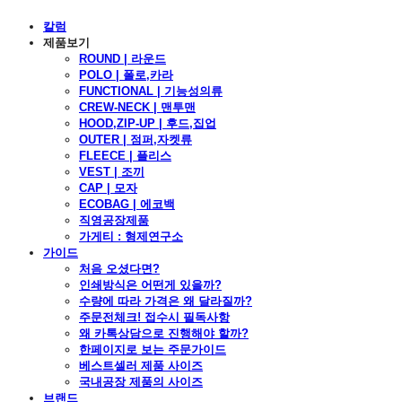
칼럼
제품보기
ROUND | 라운드
POLO | 폴로,카라
FUNCTIONAL | 기능성의류
CREW-NECK | 맨투맨
HOOD,ZIP-UP | 후드,집업
OUTER | 점퍼,자켓류
FLEECE | 플리스
VEST | 조끼
CAP | 모자
ECOBAG | 에코백
직영공장제품
가게티 : 형제연구소
가이드
처음 오셨다면?
인쇄방식은 어떤게 있을까?
수량에 따라 가격은 왜 달라질까?
주문전체크! 접수시 필독사항
왜 카톡상담으로 진행해야 할까?
한페이지로 보는 주문가이드
베스트셀러 제품 사이즈
국내공장 제품의 사이즈
브랜드