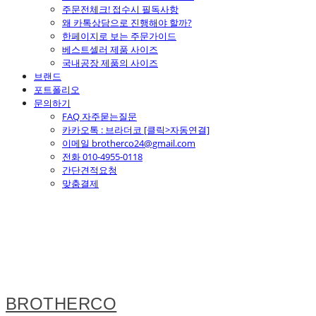
주문전체크! 접수시 필독사항
왜 카톡상담으로 진행해야 할까?
한페이지로 보는 주문가이드
베스트셀러 제품 사이즈
국내공장 제품의 사이즈
브랜드
포트폴리오
문의하기
FAQ 자주묻는질문
카카오톡 : 브라더코 [클릭>자동연결]
이메일 brotherco24@gmail.com
전화 010-4955-0118
간단견적요청
맞춤결제
BROTHERCO