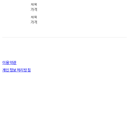
제목
가격
제목
가격
이용약관
개인정보처리방침
사업자정보확인
상호: 브라더코 | 대표: 서혁준 | 개인정보관리책임자: 이민수 | 전화: 070-4123-0118 | 이메
일: brotherco24@gmail.com
주소: 경기도 성남시 분당구 분당로343번길7 B1 | 사업자등록번호:
119-12-24594
| 통신판
매:
제2019성남분당A-0978호
| 호스팅제공자: (주)식스샵