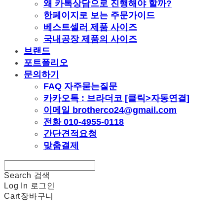
왜 카톡상담으로 진행해야 할까?
한페이지로 보는 주문가이드
베스트셀러 제품 사이즈
국내공장 제품의 사이즈
브랜드
포트폴리오
문의하기
FAQ 자주묻는질문
카카오톡 : 브라더코 [클릭>자동연결]
이메일 brotherco24@gmail.com
전화 010-4955-0118
간단견적요청
맞춤결제
Search
검색
Log In
로그인
Cart
장바구니