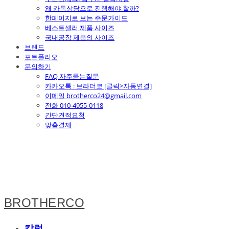
왜 카톡상담으로 진행해야 할까?
한페이지로 보는 주문가이드
베스트셀러 제품 사이즈
국내공장 제품의 사이즈
브랜드
포트폴리오
문의하기
FAQ 자주묻는질문
카카오톡 : 브라더코 [클릭>자동연결]
이메일 brotherco24@gmail.com
전화 010-4955-0118
간단견적요청
맞춤결제
BROTHERCO
칼럼