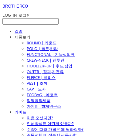
BROTHERCO
LOG IN
로그인
칼럼
제품보기
ROUND | 라운드
POLO | 폴로,카라
FUNCTIONAL | 기능성의류
CREW-NECK | 맨투맨
HOOD,ZIP-UP | 후드,집업
OUTER | 점퍼,자켓류
FLEECE | 플리스
VEST | 조끼
CAP | 모자
ECOBAG | 에코백
직영공장제품
가게티 : 형제연구소
가이드
처음 오셨다면?
인쇄방식은 어떤게 있을까?
수량에 따라 가격은 왜 달라질까?
주문전체크! 접수시 필독사항