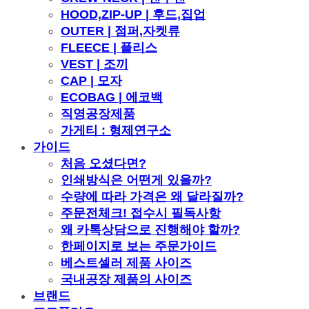
HOOD,ZIP-UP | 후드,집업
OUTER | 점퍼,자켓류
FLEECE | 플리스
VEST | 조끼
CAP | 모자
ECOBAG | 에코백
직영공장제품
가게티 : 형제연구소
가이드
처음 오셨다면?
인쇄방식은 어떤게 있을까?
수량에 따라 가격은 왜 달라질까?
주문전체크! 접수시 필독사항
왜 카톡상담으로 진행해야 할까?
한페이지로 보는 주문가이드
베스트셀러 제품 사이즈
국내공장 제품의 사이즈
브랜드