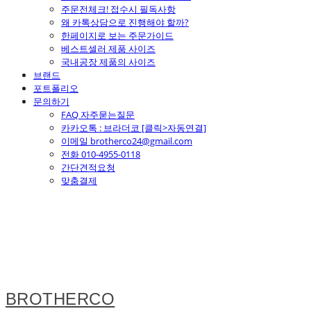
주문전체크! 접수시 필독사항
왜 카톡상담으로 진행해야 할까?
한페이지로 보는 주문가이드
베스트셀러 제품 사이즈
국내공장 제품의 사이즈
브랜드
포트폴리오
문의하기
FAQ 자주묻는질문
카카오톡 : 브라더코 [클릭>자동연결]
이메일 brotherco24@gmail.com
전화 010-4955-0118
간단견적요청
맞춤결제
BROTHERCO