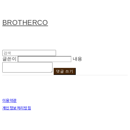
BROTHERCO
글쓴이
내용
댓글 쓰기
이용약관
개인정보처리방침
사업자정보확인
상호: 브라더코 | 대표: 서혁준 | 개인정보관리책임자: 이민수 | 전화: 070-4123-0118 | 이메