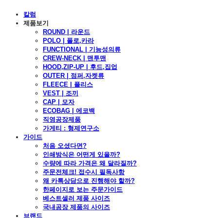
칼럼
제품보기
ROUND | 라운드
POLO | 폴로,카라
FUNCTIONAL | 기능성의류
CREW-NECK | 맨투맨
HOOD,ZIP-UP | 후드,집업
OUTER | 점퍼,자켓류
FLEECE | 플리스
VEST | 조끼
CAP | 모자
ECOBAG | 에코백
직영공장제품
가게티 : 형제연구소
가이드
처음 오셨다면?
인쇄방식은 어떤게 있을까?
수량에 따라 가격은 왜 달라질까?
주문전체크! 접수시 필독사항
왜 카톡상담으로 진행해야 할까?
한페이지로 보는 주문가이드
베스트셀러 제품 사이즈
국내공장 제품의 사이즈
브랜드