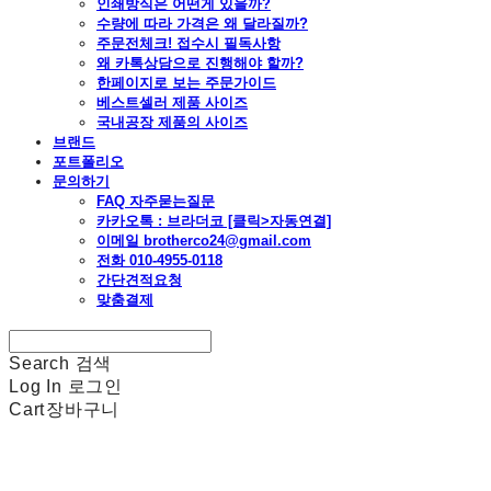
인쇄방식은 어떤게 있을까?
수량에 따라 가격은 왜 달라질까?
주문전체크! 접수시 필독사항
왜 카톡상담으로 진행해야 할까?
한페이지로 보는 주문가이드
베스트셀러 제품 사이즈
국내공장 제품의 사이즈
브랜드
포트폴리오
문의하기
FAQ 자주묻는질문
카카오톡 : 브라더코 [클릭>자동연결]
이메일 brotherco24@gmail.com
전화 010-4955-0118
간단견적요청
맞춤결제
Search
검색
Log In
로그인
Cart
장바구니