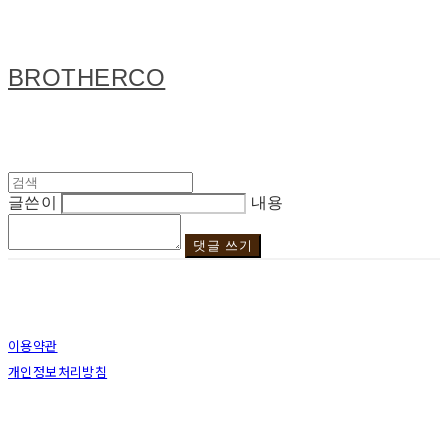
BROTHERCO
글쓴이
내용
댓글 쓰기
이용약관
개인정보처리방침
사업자정보확인
상호: 브라더코 | 대표: 서혁준 | 개인정보관리책임자: 이민수 | 전화: 070-4123-0118 | 이메