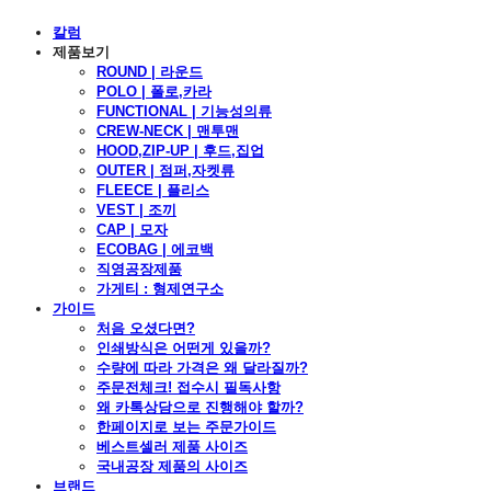
칼럼
제품보기
ROUND | 라운드
POLO | 폴로,카라
FUNCTIONAL | 기능성의류
CREW-NECK | 맨투맨
HOOD,ZIP-UP | 후드,집업
OUTER | 점퍼,자켓류
FLEECE | 플리스
VEST | 조끼
CAP | 모자
ECOBAG | 에코백
직영공장제품
가게티 : 형제연구소
가이드
처음 오셨다면?
인쇄방식은 어떤게 있을까?
수량에 따라 가격은 왜 달라질까?
주문전체크! 접수시 필독사항
왜 카톡상담으로 진행해야 할까?
한페이지로 보는 주문가이드
베스트셀러 제품 사이즈
국내공장 제품의 사이즈
브랜드