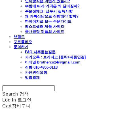
인쇄방식은 어떤게 있을까?
수량에 따라 가격은 왜 달라질까?
주문전체크! 접수시 필독사항
왜 카톡상담으로 진행해야 할까?
한페이지로 보는 주문가이드
베스트셀러 제품 사이즈
국내공장 제품의 사이즈
브랜드
포트폴리오
문의하기
FAQ 자주묻는질문
카카오톡 : 브라더코 [클릭>자동연결]
이메일 brotherco24@gmail.com
전화 010-4955-0118
간단견적요청
맞춤결제
Search
검색
Log In
로그인
Cart
장바구니