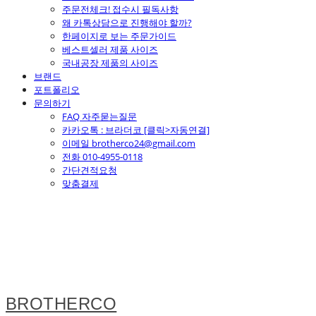
주문전체크! 접수시 필독사항
왜 카톡상담으로 진행해야 할까?
한페이지로 보는 주문가이드
베스트셀러 제품 사이즈
국내공장 제품의 사이즈
브랜드
포트폴리오
문의하기
FAQ 자주묻는질문
카카오톡 : 브라더코 [클릭>자동연결]
이메일 brotherco24@gmail.com
전화 010-4955-0118
간단견적요청
맞춤결제
BROTHERCO