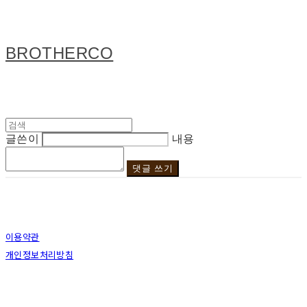
BROTHERCO
글쓴이
내용
댓글 쓰기
이용약관
개인정보처리방침
사업자정보확인
상호: 브라더코 | 대표: 서혁준 | 개인정보관리책임자: 이민수 | 전화: 070-4123-0118 | 이메