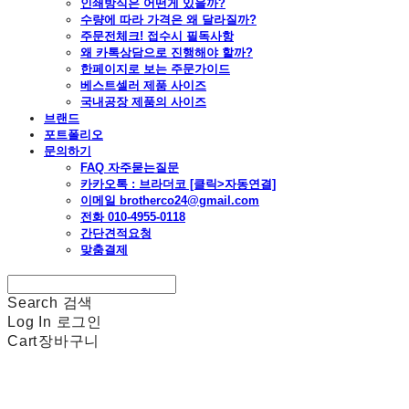
인쇄방식은 어떤게 있을까?
수량에 따라 가격은 왜 달라질까?
주문전체크! 접수시 필독사항
왜 카톡상담으로 진행해야 할까?
한페이지로 보는 주문가이드
베스트셀러 제품 사이즈
국내공장 제품의 사이즈
브랜드
포트폴리오
문의하기
FAQ 자주묻는질문
카카오톡 : 브라더코 [클릭>자동연결]
이메일 brotherco24@gmail.com
전화 010-4955-0118
간단견적요청
맞춤결제
Search
검색
Log In
로그인
Cart
장바구니