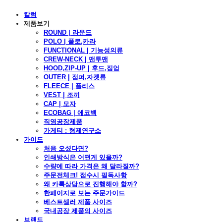
칼럼
제품보기
ROUND | 라운드
POLO | 폴로,카라
FUNCTIONAL | 기능성의류
CREW-NECK | 맨투맨
HOOD,ZIP-UP | 후드,집업
OUTER | 점퍼,자켓류
FLEECE | 플리스
VEST | 조끼
CAP | 모자
ECOBAG | 에코백
직영공장제품
가게티 : 형제연구소
가이드
처음 오셨다면?
인쇄방식은 어떤게 있을까?
수량에 따라 가격은 왜 달라질까?
주문전체크! 접수시 필독사항
왜 카톡상담으로 진행해야 할까?
한페이지로 보는 주문가이드
베스트셀러 제품 사이즈
국내공장 제품의 사이즈
브랜드