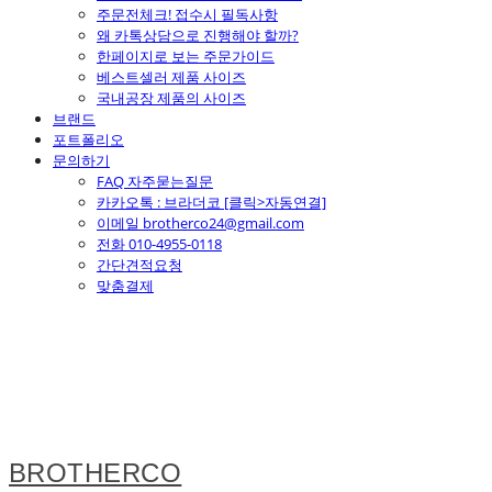
주문전체크! 접수시 필독사항
왜 카톡상담으로 진행해야 할까?
한페이지로 보는 주문가이드
베스트셀러 제품 사이즈
국내공장 제품의 사이즈
브랜드
포트폴리오
문의하기
FAQ 자주묻는질문
카카오톡 : 브라더코 [클릭>자동연결]
이메일 brotherco24@gmail.com
전화 010-4955-0118
간단견적요청
맞춤결제
BROTHERCO