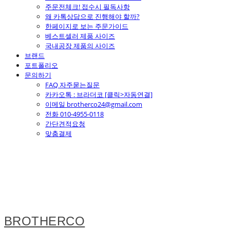
주문전체크! 접수시 필독사항
왜 카톡상담으로 진행해야 할까?
한페이지로 보는 주문가이드
베스트셀러 제품 사이즈
국내공장 제품의 사이즈
브랜드
포트폴리오
문의하기
FAQ 자주묻는질문
카카오톡 : 브라더코 [클릭>자동연결]
이메일 brotherco24@gmail.com
전화 010-4955-0118
간단견적요청
맞춤결제
BROTHERCO