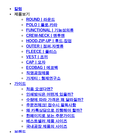
칼럼
제품보기
ROUND | 라운드
POLO | 폴로,카라
FUNCTIONAL | 기능성의류
CREW-NECK | 맨투맨
HOOD,ZIP-UP | 후드,집업
OUTER | 점퍼,자켓류
FLEECE | 플리스
VEST | 조끼
CAP | 모자
ECOBAG | 에코백
직영공장제품
가게티 : 형제연구소
가이드
처음 오셨다면?
인쇄방식은 어떤게 있을까?
수량에 따라 가격은 왜 달라질까?
주문전체크! 접수시 필독사항
왜 카톡상담으로 진행해야 할까?
한페이지로 보는 주문가이드
베스트셀러 제품 사이즈
국내공장 제품의 사이즈
브랜드