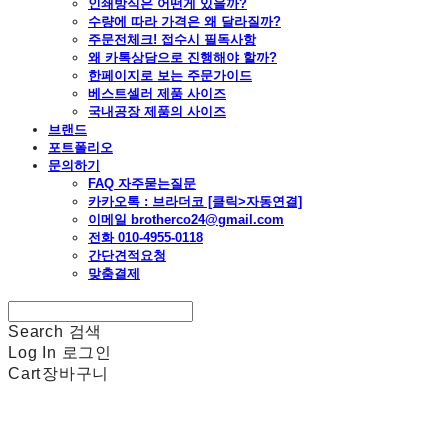
인쇄방식은 어떤게 있을까?
수량에 따라 가격은 왜 달라질까?
주문전체크! 접수시 필독사항
왜 카톡상담으로 진행해야 할까?
한페이지로 보는 주문가이드
베스트셀러 제품 사이즈
국내공장 제품의 사이즈
브랜드
포트폴리오
문의하기
FAQ 자주묻는질문
카카오톡 : 브라더코 [클릭>자동연결]
이메일 brotherco24@gmail.com
전화 010-4955-0118
간단견적요청
맞춤결제
Search
검색
Log In
로그인
Cart
장바구니