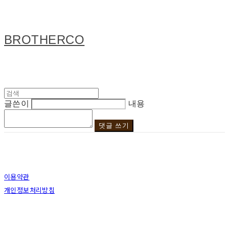
BROTHERCO
글쓴이
내용
댓글 쓰기
이용약관
개인정보처리방침
사업자정보확인
상호: 브라더코 | 대표: 서혁준 | 개인정보관리책임자: 이민수 | 전화: 070-4123-0118 | 이메