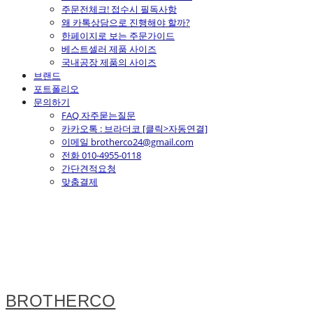
주문전체크! 접수시 필독사항
왜 카톡상담으로 진행해야 할까?
한페이지로 보는 주문가이드
베스트셀러 제품 사이즈
국내공장 제품의 사이즈
브랜드
포트폴리오
문의하기
FAQ 자주묻는질문
카카오톡 : 브라더코 [클릭>자동연결]
이메일 brotherco24@gmail.com
전화 010-4955-0118
간단견적요청
맞춤결제
BROTHERCO