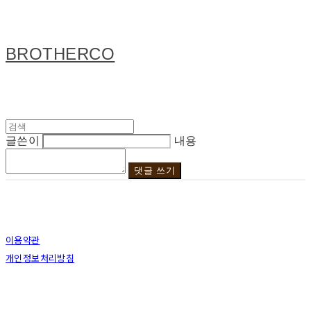
BROTHERCO
글쓴이
내용
댓글 쓰기
이용약관
개인정보처리방침
사업자정보확인
상호: 브라더코 | 대표: 서혁준 | 개인정보관리책임자: 이민수 | 전화: 070-4123-0118 | 이메