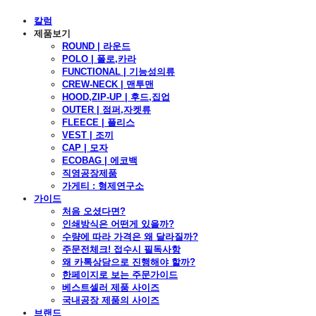
칼럼
제품보기
ROUND | 라운드
POLO | 폴로,카라
FUNCTIONAL | 기능성의류
CREW-NECK | 맨투맨
HOOD,ZIP-UP | 후드,집업
OUTER | 점퍼,자켓류
FLEECE | 플리스
VEST | 조끼
CAP | 모자
ECOBAG | 에코백
직영공장제품
가게티 : 형제연구소
가이드
처음 오셨다면?
인쇄방식은 어떤게 있을까?
수량에 따라 가격은 왜 달라질까?
주문전체크! 접수시 필독사항
왜 카톡상담으로 진행해야 할까?
한페이지로 보는 주문가이드
베스트셀러 제품 사이즈
국내공장 제품의 사이즈
브랜드