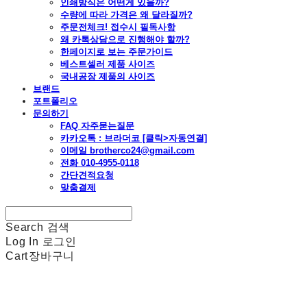
인쇄방식은 어떤게 있을까?
수량에 따라 가격은 왜 달라질까?
주문전체크! 접수시 필독사항
왜 카톡상담으로 진행해야 할까?
한페이지로 보는 주문가이드
베스트셀러 제품 사이즈
국내공장 제품의 사이즈
브랜드
포트폴리오
문의하기
FAQ 자주묻는질문
카카오톡 : 브라더코 [클릭>자동연결]
이메일 brotherco24@gmail.com
전화 010-4955-0118
간단견적요청
맞춤결제
Search
검색
Log In
로그인
Cart
장바구니