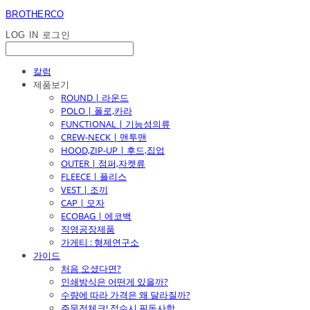
BROTHERCO
LOG IN
로그인
칼럼
제품보기
ROUND | 라운드
POLO | 폴로,카라
FUNCTIONAL | 기능성의류
CREW-NECK | 맨투맨
HOOD,ZIP-UP | 후드,집업
OUTER | 점퍼,자켓류
FLEECE | 플리스
VEST | 조끼
CAP | 모자
ECOBAG | 에코백
직영공장제품
가게티 : 형제연구소
가이드
처음 오셨다면?
인쇄방식은 어떤게 있을까?
수량에 따라 가격은 왜 달라질까?
주문전체크! 접수시 필독사항