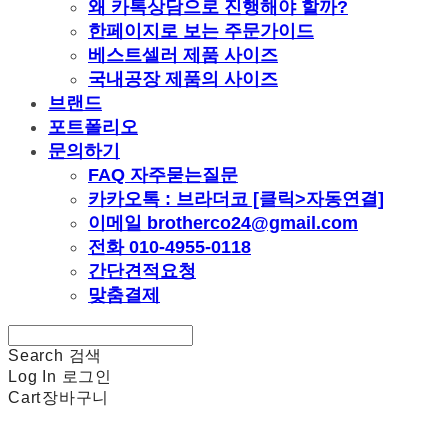
왜 카톡상담으로 진행해야 할까?
한페이지로 보는 주문가이드
베스트셀러 제품 사이즈
국내공장 제품의 사이즈
브랜드
포트폴리오
문의하기
FAQ 자주묻는질문
카카오톡 : 브라더코 [클릭>자동연결]
이메일 brotherco24@gmail.com
전화 010-4955-0118
간단견적요청
맞춤결제
Search
검색
Log In
로그인
Cart
장바구니