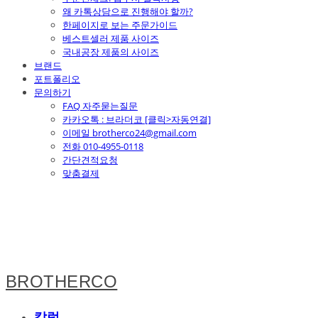
왜 카톡상담으로 진행해야 할까?
한페이지로 보는 주문가이드
베스트셀러 제품 사이즈
국내공장 제품의 사이즈
브랜드
포트폴리오
문의하기
FAQ 자주묻는질문
카카오톡 : 브라더코 [클릭>자동연결]
이메일 brotherco24@gmail.com
전화 010-4955-0118
간단견적요청
맞춤결제
BROTHERCO
칼럼