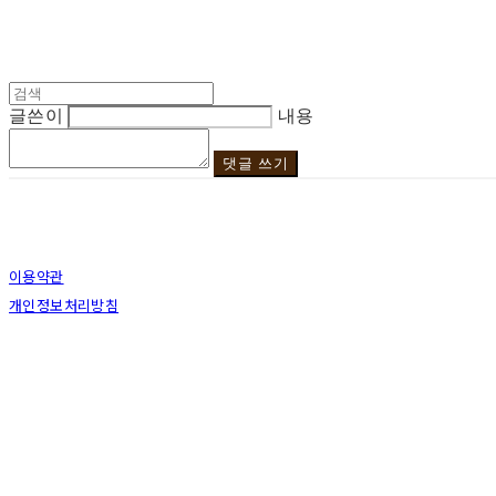
글쓴이
내용
댓글 쓰기
이용약관
개인정보처리방침
사업자정보확인
상호: 브라더코 | 대표: 서혁준 | 개인정보관리책임자: 이민수 | 전화: 070-4123-01
주소: 경기도 성남시 분당구 분당로343번길7 B1 | 사업자등록번호:
119-12-2