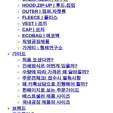
HOOD,ZIP-UP | 후드,집업
OUTER | 점퍼,자켓류
FLEECE | 플리스
VEST | 조끼
CAP | 모자
ECOBAG | 에코백
직영공장제품
가게티 : 형제연구소
가이드
처음 오셨다면?
인쇄방식은 어떤게 있을까?
수량에 따라 가격은 왜 달라질까?
주문전체크! 접수시 필독사항
왜 카톡상담으로 진행해야 할까?
한페이지로 보는 주문가이드
베스트셀러 제품 사이즈
국내공장 제품의 사이즈
브랜드