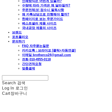
인쇄방식은 어떤게 있을까?
수량에 따라 가격은 왜 달라질까?
주문전체크! 접수시 필독사항
왜 카톡상담으로 진행해야 할까?
한페이지로 보는 주문가이드
베스트셀러 제품 사이즈
국내공장 제품의 사이즈
브랜드
포트폴리오
문의하기
FAQ 자주묻는질문
카카오톡 : 브라더코 [클릭>자동연결]
이메일 brotherco24@gmail.com
전화 010-4955-0118
간단견적요청
맞춤결제
Search
검색
Log In
로그인
Cart
장바구니