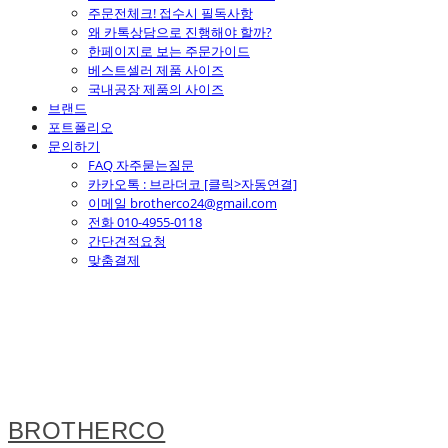
주문전체크! 접수시 필독사항
왜 카톡상담으로 진행해야 할까?
한페이지로 보는 주문가이드
베스트셀러 제품 사이즈
국내공장 제품의 사이즈
브랜드
포트폴리오
문의하기
FAQ 자주묻는질문
카카오톡 : 브라더코 [클릭>자동연결]
이메일 brotherco24@gmail.com
전화 010-4955-0118
간단견적요청
맞춤결제
BROTHERCO