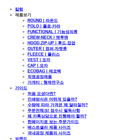
칼럼
제품보기
ROUND | 라운드
POLO | 폴로,카라
FUNCTIONAL | 기능성의류
CREW-NECK | 맨투맨
HOOD,ZIP-UP | 후드,집업
OUTER | 점퍼,자켓류
FLEECE | 플리스
VEST | 조끼
CAP | 모자
ECOBAG | 에코백
직영공장제품
가게티 : 형제연구소
가이드
처음 오셨다면?
인쇄방식은 어떤게 있을까?
수량에 따라 가격은 왜 달라질까?
주문전체크! 접수시 필독사항
왜 카톡상담으로 진행해야 할까?
한페이지로 보는 주문가이드
베스트셀러 제품 사이즈
국내공장 제품의 사이즈
브랜드