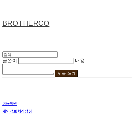
BROTHERCO
글쓴이
내용
댓글 쓰기
이용약관
개인정보처리방침
사업자정보확인
상호: 브라더코 | 대표: 서혁준 | 개인정보관리책임자: 이민수 | 전화: 070-4123-0118 | 이메