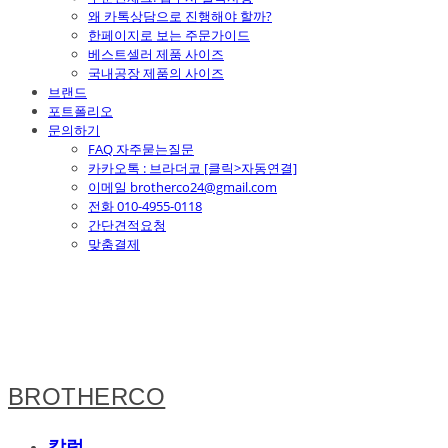
왜 카톡상담으로 진행해야 할까?
한페이지로 보는 주문가이드
베스트셀러 제품 사이즈
국내공장 제품의 사이즈
브랜드
포트폴리오
문의하기
FAQ 자주묻는질문
카카오톡 : 브라더코 [클릭>자동연결]
이메일 brotherco24@gmail.com
전화 010-4955-0118
간단견적요청
맞춤결제
BROTHERCO
칼럼