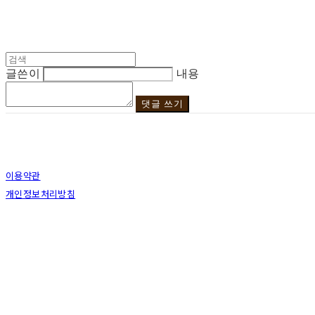
글쓴이
내용
댓글 쓰기
이용약관
개인정보처리방침
사업자정보확인
상호: 브라더코 | 대표: 서혁준 | 개인정보관리책임자: 이민수 | 전화: 070-4123-01
주소: 경기도 성남시 분당구 분당로343번길7 B1 | 사업자등록번호:
119-12-2