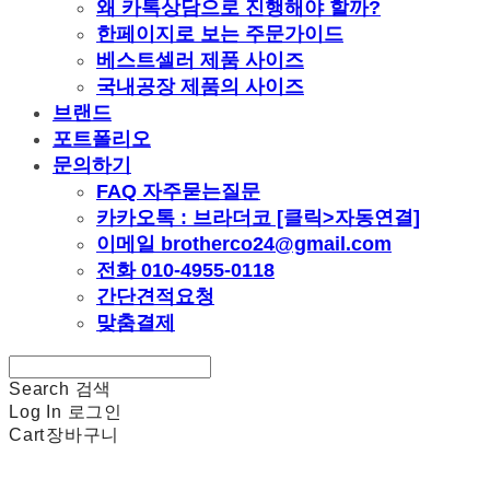
왜 카톡상담으로 진행해야 할까?
한페이지로 보는 주문가이드
베스트셀러 제품 사이즈
국내공장 제품의 사이즈
브랜드
포트폴리오
문의하기
FAQ 자주묻는질문
카카오톡 : 브라더코 [클릭>자동연결]
이메일 brotherco24@gmail.com
전화 010-4955-0118
간단견적요청
맞춤결제
Search
검색
Log In
로그인
Cart
장바구니