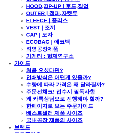
HOOD,ZIP-UP | 후드,집업
OUTER | 점퍼,자켓류
FLEECE | 플리스
VEST | 조끼
CAP | 모자
ECOBAG | 에코백
직영공장제품
가게티 : 형제연구소
가이드
처음 오셨다면?
인쇄방식은 어떤게 있을까?
수량에 따라 가격은 왜 달라질까?
주문전체크! 접수시 필독사항
왜 카톡상담으로 진행해야 할까?
한페이지로 보는 주문가이드
베스트셀러 제품 사이즈
국내공장 제품의 사이즈
브랜드