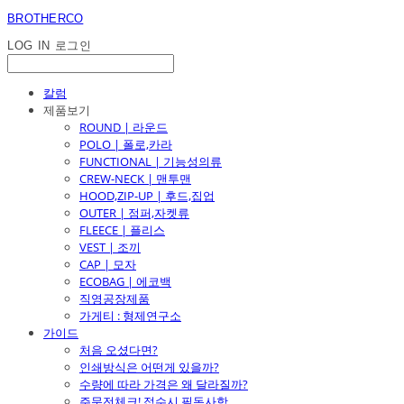
BROTHERCO
LOG IN
로그인
칼럼
제품보기
ROUND | 라운드
POLO | 폴로,카라
FUNCTIONAL | 기능성의류
CREW-NECK | 맨투맨
HOOD,ZIP-UP | 후드,집업
OUTER | 점퍼,자켓류
FLEECE | 플리스
VEST | 조끼
CAP | 모자
ECOBAG | 에코백
직영공장제품
가게티 : 형제연구소
가이드
처음 오셨다면?
인쇄방식은 어떤게 있을까?
수량에 따라 가격은 왜 달라질까?
주문전체크! 접수시 필독사항