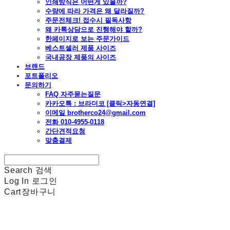
인쇄방식은 어떤게 있을까?
수량에 따라 가격은 왜 달라질까?
주문전체크! 접수시 필독사항
왜 카톡상담으로 진행해야 할까?
한페이지로 보는 주문가이드
베스트셀러 제품 사이즈
국내공장 제품의 사이즈
브랜드
포트폴리오
문의하기
FAQ 자주묻는질문
카카오톡 : 브라더코 [클릭>자동연결]
이메일 brotherco24@gmail.com
전화 010-4955-0118
간단견적요청
맞춤결제
Search
검색
Log In
로그인
Cart
장바구니