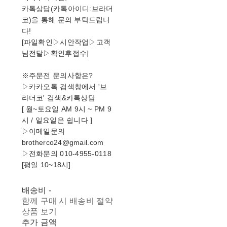
카톡상담(카톡아이디:브라더
코)을 통해 문의 부탁드립니
다!
[파일확인▷시안작업▷고객
님전달▷확인후접수]
※주문전 문의사항은?
▷카카오톡 검색창에서 '브
라더코' 검색&카톡상담
[ 월~토요일 AM 9시 ~ PM 9
시 / 일요일은 쉽니다 ]
▷이메일문의
brotherco24@gmail.com
▷전화문의 010-4955-0118
[평일 10~18시]
배송비
-
함께 구매 시 배송비 절약
상품 보기
추가 금액