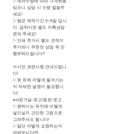
▷제작수량에 따라 가격변동
있으니 상담 시 수량 말씀주
세요!
▷평균 제작기간 3~5일 입니
다. 급하시면 별도 카톡상담
문의 주세요!
▷인쇄 추가시 별도 견적이
추가되니 주문전 상담 꼭 진
행부탁드립니다!!
※시안 관련사항 안내드립니
다!
▷옷 위에 어떻게 들어가는
지 자세한 설명이 필요합니
다!
ex)왼가슴-로고/등판-로고
▷원하시는 위치에 어떻게
넣으실지 간단한 그림으로
그려주셔도 됩니다!
▷일단 어떻게 요청하는지
어려우시다면,