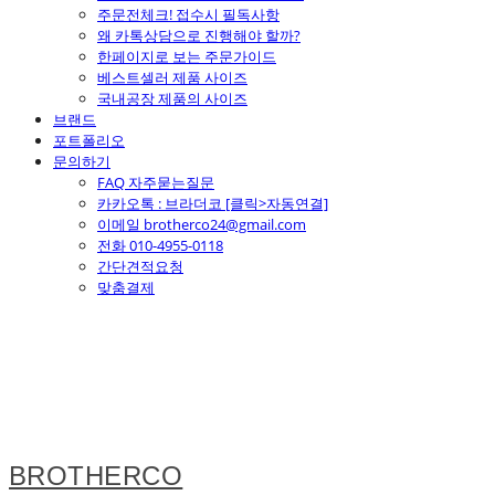
주문전체크! 접수시 필독사항
왜 카톡상담으로 진행해야 할까?
한페이지로 보는 주문가이드
베스트셀러 제품 사이즈
국내공장 제품의 사이즈
브랜드
포트폴리오
문의하기
FAQ 자주묻는질문
카카오톡 : 브라더코 [클릭>자동연결]
이메일 brotherco24@gmail.com
전화 010-4955-0118
간단견적요청
맞춤결제
BROTHERCO