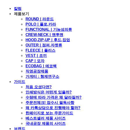
칼럼
제품보기
ROUND | 라운드
POLO | 폴로,카라
FUNCTIONAL | 기능성의류
CREW-NECK | 맨투맨
HOOD,ZIP-UP | 후드,집업
OUTER | 점퍼,자켓류
FLEECE | 플리스
VEST | 조끼
CAP | 모자
ECOBAG | 에코백
직영공장제품
가게티 : 형제연구소
가이드
처음 오셨다면?
인쇄방식은 어떤게 있을까?
수량에 따라 가격은 왜 달라질까?
주문전체크! 접수시 필독사항
왜 카톡상담으로 진행해야 할까?
한페이지로 보는 주문가이드
베스트셀러 제품 사이즈
국내공장 제품의 사이즈
브랜드