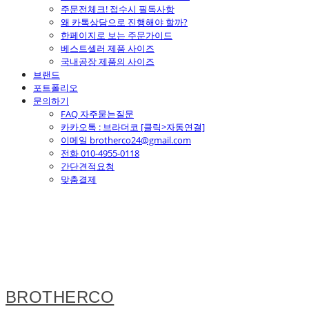
주문전체크! 접수시 필독사항
왜 카톡상담으로 진행해야 할까?
한페이지로 보는 주문가이드
베스트셀러 제품 사이즈
국내공장 제품의 사이즈
브랜드
포트폴리오
문의하기
FAQ 자주묻는질문
카카오톡 : 브라더코 [클릭>자동연결]
이메일 brotherco24@gmail.com
전화 010-4955-0118
간단견적요청
맞춤결제
BROTHERCO