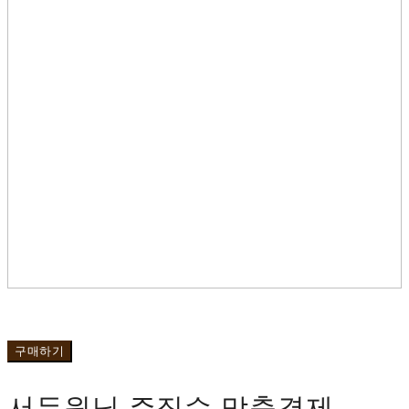
구매하기
서두원님 주짓수 맞춤결제