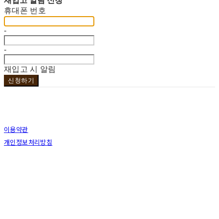
재입고 알림 신청
휴대폰 번호
-
-
재입고 시 알림
신청하기
이용약관
개인정보처리방침
사업자정보확인
상호: 브라더코 | 대표: 서혁준 | 개인정보관리책임자: 이민수 | 전화: 070-4123-0118 | 이메
일: brotherco24@gmail.com
주소: 경기도 성남시 분당구 분당로343번길7 B1 | 사업자등록번호:
119-12-24594
| 통신판
매:
제2019성남분당A-0978호
| 호스팅제공자: (주)식스샵