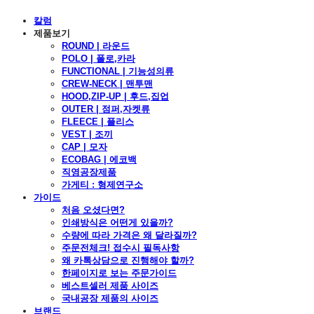
칼럼
제품보기
ROUND | 라운드
POLO | 폴로,카라
FUNCTIONAL | 기능성의류
CREW-NECK | 맨투맨
HOOD,ZIP-UP | 후드,집업
OUTER | 점퍼,자켓류
FLEECE | 플리스
VEST | 조끼
CAP | 모자
ECOBAG | 에코백
직영공장제품
가게티 : 형제연구소
가이드
처음 오셨다면?
인쇄방식은 어떤게 있을까?
수량에 따라 가격은 왜 달라질까?
주문전체크! 접수시 필독사항
왜 카톡상담으로 진행해야 할까?
한페이지로 보는 주문가이드
베스트셀러 제품 사이즈
국내공장 제품의 사이즈
브랜드