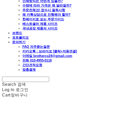
인쇄방식은 어떤게 있을까?
수량에 따라 가격은 왜 달라질까?
주문전체크! 접수시 필독사항
왜 카톡상담으로 진행해야 할까?
한페이지로 보는 주문가이드
베스트셀러 제품 사이즈
국내공장 제품의 사이즈
브랜드
포트폴리오
문의하기
FAQ 자주묻는질문
카카오톡 : 브라더코 [클릭>자동연결]
이메일 brotherco24@gmail.com
전화 010-4955-0118
간단견적요청
맞춤결제
Search
검색
Log In
로그인
Cart
장바구니