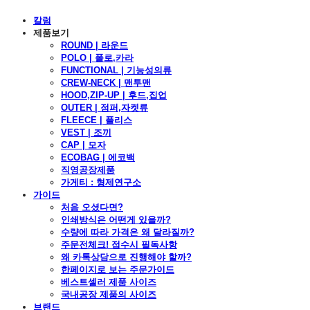
칼럼
제품보기
ROUND | 라운드
POLO | 폴로,카라
FUNCTIONAL | 기능성의류
CREW-NECK | 맨투맨
HOOD,ZIP-UP | 후드,집업
OUTER | 점퍼,자켓류
FLEECE | 플리스
VEST | 조끼
CAP | 모자
ECOBAG | 에코백
직영공장제품
가게티 : 형제연구소
가이드
처음 오셨다면?
인쇄방식은 어떤게 있을까?
수량에 따라 가격은 왜 달라질까?
주문전체크! 접수시 필독사항
왜 카톡상담으로 진행해야 할까?
한페이지로 보는 주문가이드
베스트셀러 제품 사이즈
국내공장 제품의 사이즈
브랜드