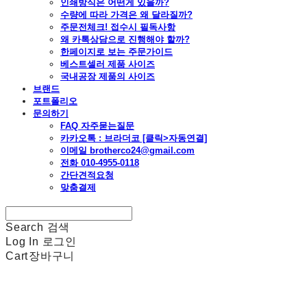
인쇄방식은 어떤게 있을까?
수량에 따라 가격은 왜 달라질까?
주문전체크! 접수시 필독사항
왜 카톡상담으로 진행해야 할까?
한페이지로 보는 주문가이드
베스트셀러 제품 사이즈
국내공장 제품의 사이즈
브랜드
포트폴리오
문의하기
FAQ 자주묻는질문
카카오톡 : 브라더코 [클릭>자동연결]
이메일 brotherco24@gmail.com
전화 010-4955-0118
간단견적요청
맞춤결제
Search
검색
Log In
로그인
Cart
장바구니