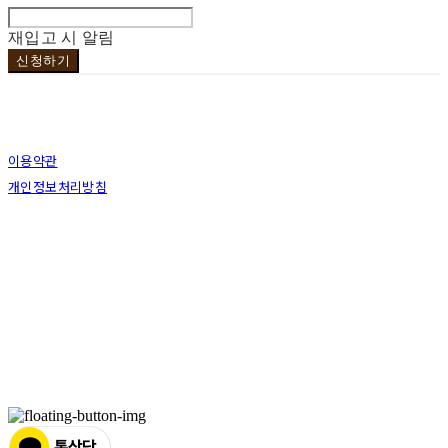
재입고 시 알림
신청하기
이용약관
개인정보처리방침
사업자정보확인
상호: 브라더코 | 대표: 서혁준 | 개인정보관리책임자: 이민수 | 전화: 070-4123-0118 | 이메
일: brotherco24@gmail.com
주소: 경기도 성남시 분당구 분당로343번길7 B1 | 사업자등록번호:
119-12-24594
| 통신판
매:
제2019성남분당A-0978호
| 호스팅제공자: (주)식스샵