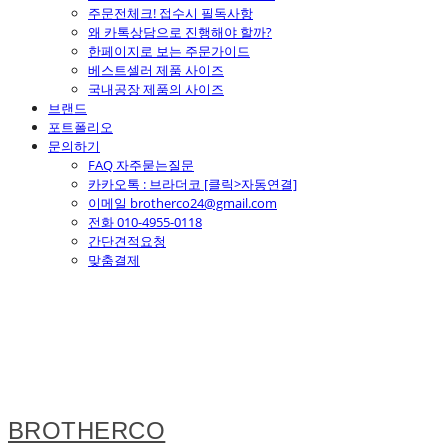
주문전체크! 접수시 필독사항
왜 카톡상담으로 진행해야 할까?
한페이지로 보는 주문가이드
베스트셀러 제품 사이즈
국내공장 제품의 사이즈
브랜드
포트폴리오
문의하기
FAQ 자주묻는질문
카카오톡 : 브라더코 [클릭>자동연결]
이메일 brotherco24@gmail.com
전화 010-4955-0118
간단견적요청
맞춤결제
BROTHERCO