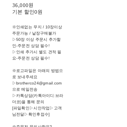
36,000원
기본 할인
0원
※인쇄없는 무지 / 10장이상
주문가능 / 낱장구매불가
▷50장 이상 주문시 추가할
인-주문전 상담 필수!
▷인쇄 추가시 별도 견적 필
요-주문전 상담 필수!
※로고파일은 아래의 방법으
로 보내주세요
▷brotherco24@gmail.com
으로 메일전송
▷카톡상담(카톡아이디:브라
더코)을 통해 문의
[파일확인▷시안작업▷고객
님전달▷확인후접수]
※주문전 문의사항은?