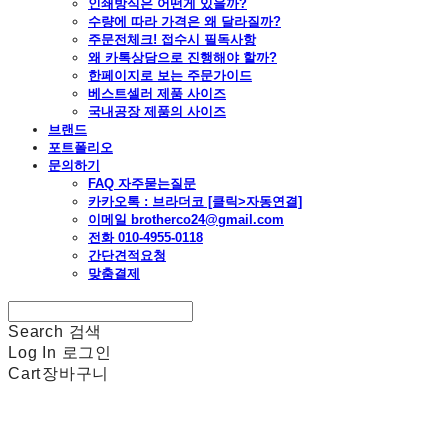
인쇄방식은 어떤게 있을까?
수량에 따라 가격은 왜 달라질까?
주문전체크! 접수시 필독사항
왜 카톡상담으로 진행해야 할까?
한페이지로 보는 주문가이드
베스트셀러 제품 사이즈
국내공장 제품의 사이즈
브랜드
포트폴리오
문의하기
FAQ 자주묻는질문
카카오톡 : 브라더코 [클릭>자동연결]
이메일 brotherco24@gmail.com
전화 010-4955-0118
간단견적요청
맞춤결제
Search
검색
Log In
로그인
Cart
장바구니