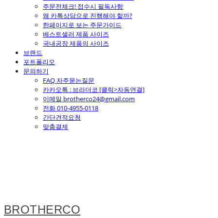
주문전체크! 접수시 필독사항
왜 카톡상담으로 진행해야 할까?
한페이지로 보는 주문가이드
베스트셀러 제품 사이즈
국내공장 제품의 사이즈
브랜드
포트폴리오
문의하기
FAQ 자주묻는질문
카카오톡 : 브라더코 [클릭>자동연결]
이메일 brotherco24@gmail.com
전화 010-4955-0118
간단견적요청
맞춤결제
BROTHERCO