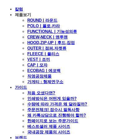
칼럼
제품보기
ROUND | 라운드
POLO | 폴로,카라
FUNCTIONAL | 기능성의류
CREW-NECK | 맨투맨
HOOD,ZIP-UP | 후드,집업
OUTER | 점퍼,자켓류
FLEECE | 플리스
VEST | 조끼
CAP | 모자
ECOBAG | 에코백
직영공장제품
가게티 : 형제연구소
가이드
처음 오셨다면?
인쇄방식은 어떤게 있을까?
수량에 따라 가격은 왜 달라질까?
주문전체크! 접수시 필독사항
왜 카톡상담으로 진행해야 할까?
한페이지로 보는 주문가이드
베스트셀러 제품 사이즈
국내공장 제품의 사이즈
브랜드