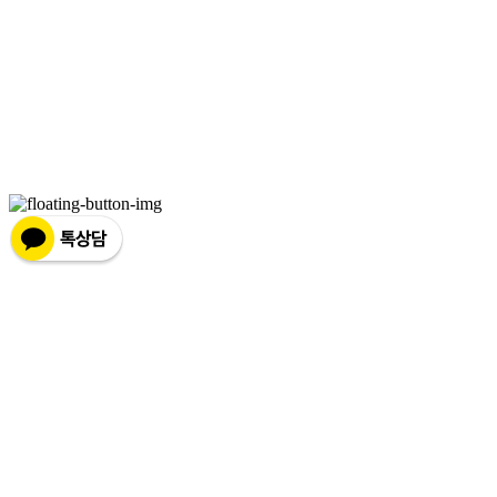
상호: 브라더코 | 대표: 서혁준 | 개인정보관리책임자: 이민수 | 전화: 070-4123-0118 | 이메
일: brotherco24@gmail.com
주소: 경기도 성남시 분당구 분당로343번길7 B1 | 사업자등록번호:
119-12-24594
| 통신판
매:
제2019성남분당A-0978호
| 호스팅제공자: (주)식스샵