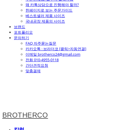
왜 카톡상담으로 진행해야 할까?
한페이지로 보는 주문가이드
베스트셀러 제품 사이즈
국내공장 제품의 사이즈
브랜드
포트폴리오
문의하기
FAQ 자주묻는질문
카카오톡 : 브라더코 [클릭>자동연결]
이메일 brotherco24@gmail.com
전화 010-4955-0118
간단견적요청
맞춤결제
BROTHERCO
칼럼