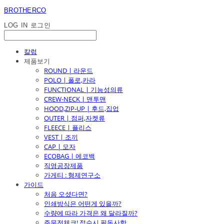
BROTHERCO
LOG IN
로그인
칼럼
제품보기
ROUND | 라운드
POLO | 폴로,카라
FUNCTIONAL | 기능성의류
CREW-NECK | 맨투맨
HOOD,ZIP-UP | 후드,집업
OUTER | 점퍼,자켓류
FLEECE | 플리스
VEST | 조끼
CAP | 모자
ECOBAG | 에코백
직영공장제품
가게티 : 형제연구소
가이드
처음 오셨다면?
인쇄방식은 어떤게 있을까?
수량에 따라 가격은 왜 달라질까?
주문전체크! 접수시 필독사항