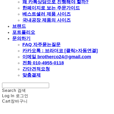
왜 카톡상담으로 진행해야 할까?
한페이지로 보는 주문가이드
베스트셀러 제품 사이즈
국내공장 제품의 사이즈
브랜드
포트폴리오
문의하기
FAQ 자주묻는질문
카카오톡 : 브라더코 [클릭>자동연결]
이메일 brotherco24@gmail.com
전화 010-4955-0118
간단견적요청
맞춤결제
Search
검색
Log In
로그인
Cart
장바구니