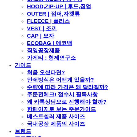
HOOD,ZIP-UP | 후드,집업
OUTER | 점퍼,자켓류
FLEECE | 플리스
VEST | 조끼
CAP | 모자
ECOBAG | 에코백
직영공장제품
가게티 : 형제연구소
가이드
처음 오셨다면?
인쇄방식은 어떤게 있을까?
수량에 따라 가격은 왜 달라질까?
주문전체크! 접수시 필독사항
왜 카톡상담으로 진행해야 할까?
한페이지로 보는 주문가이드
베스트셀러 제품 사이즈
국내공장 제품의 사이즈
브랜드