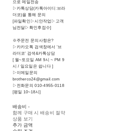
으로 메일전송
▷카톡상담(카톡아이디:브라
더코)을 통해 문의
[파일확인▷시안작업▷고객
님전달▷확인후접수]
※주문전 문의사항은?
▷카카오톡 검색창에서 '브
라더코' 검색&카톡상담
[ 월~토요일 AM 9시 ~ PM 9
시 / 일요일은 쉽니다 ]
▷이메일문의
brotherco24@gmail.com
▷전화문의 010-4955-0118
[평일 10~18시]
배송비
-
함께 구매 시 배송비 절약
상품 보기
추가 금액