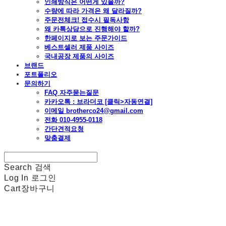
인쇄방식은 어떤게 있을까?
수량에 따라 가격은 왜 달라질까?
주문전체크! 접수시 필독사항
왜 카톡상담으로 진행해야 할까?
한페이지로 보는 주문가이드
베스트셀러 제품 사이즈
국내공장 제품의 사이즈
브랜드
포트폴리오
문의하기
FAQ 자주묻는질문
카카오톡 : 브라더코 [클릭>자동연결]
이메일 brotherco24@gmail.com
전화 010-4955-0118
간단견적요청
맞춤결제
Search
검색
Log In
로그인
Cart
장바구니