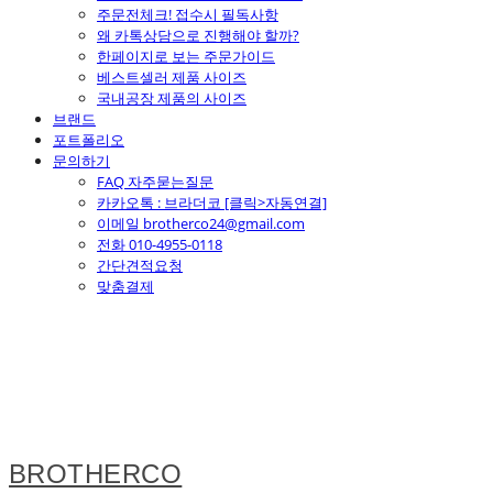
주문전체크! 접수시 필독사항
왜 카톡상담으로 진행해야 할까?
한페이지로 보는 주문가이드
베스트셀러 제품 사이즈
국내공장 제품의 사이즈
브랜드
포트폴리오
문의하기
FAQ 자주묻는질문
카카오톡 : 브라더코 [클릭>자동연결]
이메일 brotherco24@gmail.com
전화 010-4955-0118
간단견적요청
맞춤결제
BROTHERCO