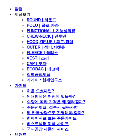
칼럼
제품보기
ROUND | 라운드
POLO | 폴로,카라
FUNCTIONAL | 기능성의류
CREW-NECK | 맨투맨
HOOD,ZIP-UP | 후드,집업
OUTER | 점퍼,자켓류
FLEECE | 플리스
VEST | 조끼
CAP | 모자
ECOBAG | 에코백
직영공장제품
가게티 : 형제연구소
가이드
처음 오셨다면?
인쇄방식은 어떤게 있을까?
수량에 따라 가격은 왜 달라질까?
주문전체크! 접수시 필독사항
왜 카톡상담으로 진행해야 할까?
한페이지로 보는 주문가이드
베스트셀러 제품 사이즈
국내공장 제품의 사이즈
브랜드