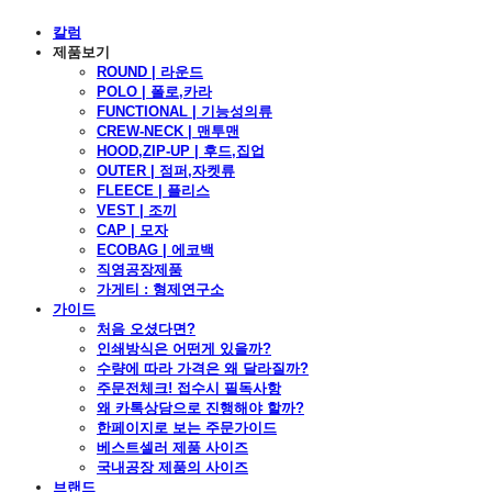
칼럼
제품보기
ROUND | 라운드
POLO | 폴로,카라
FUNCTIONAL | 기능성의류
CREW-NECK | 맨투맨
HOOD,ZIP-UP | 후드,집업
OUTER | 점퍼,자켓류
FLEECE | 플리스
VEST | 조끼
CAP | 모자
ECOBAG | 에코백
직영공장제품
가게티 : 형제연구소
가이드
처음 오셨다면?
인쇄방식은 어떤게 있을까?
수량에 따라 가격은 왜 달라질까?
주문전체크! 접수시 필독사항
왜 카톡상담으로 진행해야 할까?
한페이지로 보는 주문가이드
베스트셀러 제품 사이즈
국내공장 제품의 사이즈
브랜드