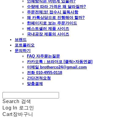
인쇄방식은 어떤게 있을까?
수량에 따라 가격은 왜 달라질까?
주문전체크! 접수시 필독사항
왜 카톡상담으로 진행해야 할까?
한페이지로 보는 주문가이드
베스트셀러 제품 사이즈
국내공장 제품의 사이즈
브랜드
포트폴리오
문의하기
FAQ 자주묻는질문
카카오톡 : 브라더코 [클릭>자동연결]
이메일 brotherco24@gmail.com
전화 010-4955-0118
간단견적요청
맞춤결제
Search
검색
Log In
로그인
Cart
장바구니