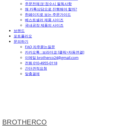
주문전체크! 접수시 필독사항
왜 카톡상담으로 진행해야 할까?
한페이지로 보는 주문가이드
베스트셀러 제품 사이즈
국내공장 제품의 사이즈
브랜드
포트폴리오
문의하기
FAQ 자주묻는질문
카카오톡 : 브라더코 [클릭>자동연결]
이메일 brotherco24@gmail.com
전화 010-4955-0118
간단견적요청
맞춤결제
BROTHERCO