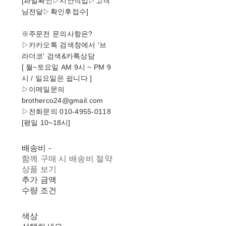
[파일확인▷시안작업▷고객
님전달▷확인후접수]
※주문전 문의사항은?
▷카카오톡 검색창에서 '브
라더코' 검색&카톡상담
[ 월~토요일 AM 9시 ~ PM 9
시 / 일요일은 쉽니다 ]
▷이메일문의
brotherco24@gmail.com
▷전화문의 010-4955-0118
[평일 10~18시]
배송비
-
함께 구매 시 배송비 절약
상품 보기
추가 금액
수량 조건
색상