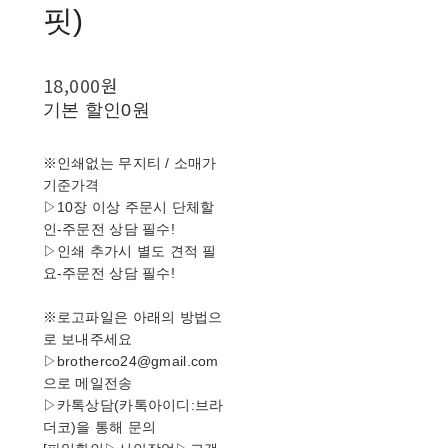
핏)
18,000원
기본 할인
0원
※인쇄없는 무지티 / 소매가
기준가격
▷10장 이상 주문시 단체할
인-주문전 상담 필수!
▷인쇄 추가시 별도 견적 필
요-주문전 상담 필수!
※로고파일은 아래의 방법으
로 보내주세요
▷brotherco24@gmail.com
으로 메일전송
▷카톡상담(카톡아이디:브라
더코)을 통해 문의