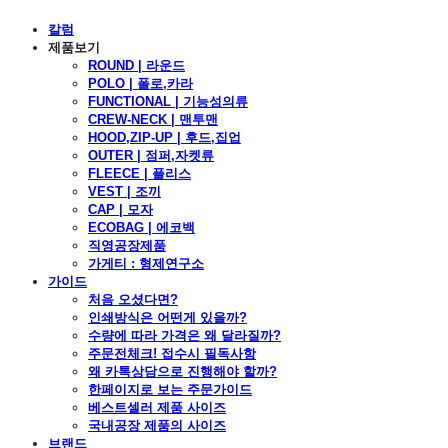
칼럼
제품보기
ROUND | 라운드
POLO | 폴로,카라
FUNCTIONAL | 기능성의류
CREW-NECK | 맨투맨
HOOD,ZIP-UP | 후드,집업
OUTER | 점퍼,자켓류
FLEECE | 플리스
VEST | 조끼
CAP | 모자
ECOBAG | 에코백
직영공장제품
가게티 : 형제연구소
가이드
처음 오셨다면?
인쇄방식은 어떤게 있을까?
수량에 따라 가격은 왜 달라질까?
주문전체크! 접수시 필독사항
왜 카톡상담으로 진행해야 할까?
한페이지로 보는 주문가이드
베스트셀러 제품 사이즈
국내공장 제품의 사이즈
브랜드