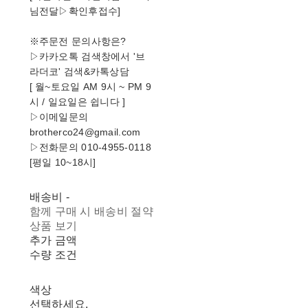
님전달▷확인후접수]
※주문전 문의사항은?
▷카카오톡 검색창에서 '브
라더코' 검색&카톡상담
[ 월~토요일 AM 9시 ~ PM 9
시 / 일요일은 쉽니다 ]
▷이메일문의
brotherco24@gmail.com
▷전화문의 010-4955-0118
[평일 10~18시]
배송비
-
함께 구매 시 배송비 절약
상품 보기
추가 금액
수량 조건
색상
선택하세요.