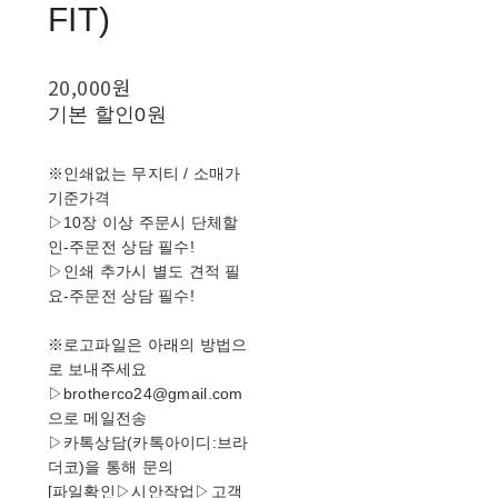
FIT)
20,000원
기본 할인
0원
※인쇄없는 무지티 / 소매가
기준가격
▷10장 이상 주문시 단체할
인-주문전 상담 필수!
▷인쇄 추가시 별도 견적 필
요-주문전 상담 필수!
※로고파일은 아래의 방법으
로 보내주세요
▷brotherco24@gmail.com
으로 메일전송
▷카톡상담(카톡아이디:브라
더코)을 통해 문의
[파일확인▷시안작업▷고객