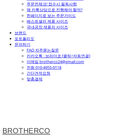
주문전체크! 접수시 필독사항
왜 카톡상담으로 진행해야 할까?
한페이지로 보는 주문가이드
베스트셀러 제품 사이즈
국내공장 제품의 사이즈
브랜드
포트폴리오
문의하기
FAQ 자주묻는질문
카카오톡 : 브라더코 [클릭>자동연결]
이메일 brotherco24@gmail.com
전화 010-4955-0118
간단견적요청
맞춤결제
BROTHERCO