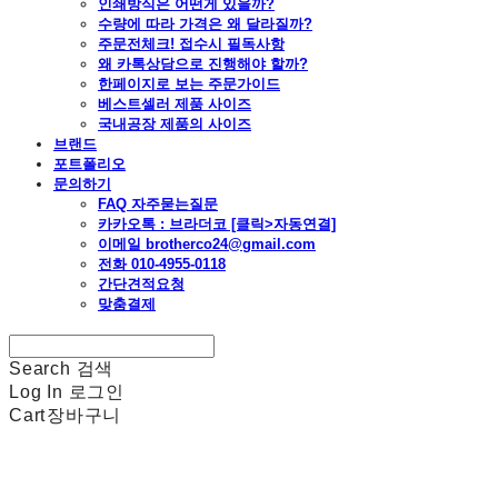
인쇄방식은 어떤게 있을까?
수량에 따라 가격은 왜 달라질까?
주문전체크! 접수시 필독사항
왜 카톡상담으로 진행해야 할까?
한페이지로 보는 주문가이드
베스트셀러 제품 사이즈
국내공장 제품의 사이즈
브랜드
포트폴리오
문의하기
FAQ 자주묻는질문
카카오톡 : 브라더코 [클릭>자동연결]
이메일 brotherco24@gmail.com
전화 010-4955-0118
간단견적요청
맞춤결제
Search
검색
Log In
로그인
Cart
장바구니