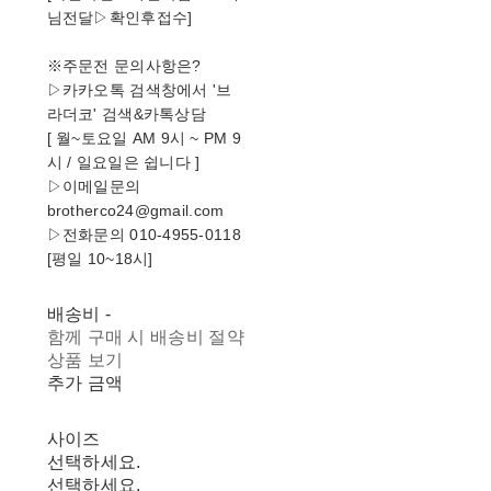
님전달▷확인후접수]
※주문전 문의사항은?
▷카카오톡 검색창에서 '브
라더코' 검색&카톡상담
[ 월~토요일 AM 9시 ~ PM 9
시 / 일요일은 쉽니다 ]
▷이메일문의
brotherco24@gmail.com
▷전화문의 010-4955-0118
[평일 10~18시]
배송비
-
함께 구매 시 배송비 절약
상품 보기
추가 금액
사이즈
선택하세요.
선택하세요.