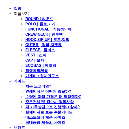
칼럼
제품보기
ROUND | 라운드
POLO | 폴로,카라
FUNCTIONAL | 기능성의류
CREW-NECK | 맨투맨
HOOD,ZIP-UP | 후드,집업
OUTER | 점퍼,자켓류
FLEECE | 플리스
VEST | 조끼
CAP | 모자
ECOBAG | 에코백
직영공장제품
가게티 : 형제연구소
가이드
처음 오셨다면?
인쇄방식은 어떤게 있을까?
수량에 따라 가격은 왜 달라질까?
주문전체크! 접수시 필독사항
왜 카톡상담으로 진행해야 할까?
한페이지로 보는 주문가이드
베스트셀러 제품 사이즈
국내공장 제품의 사이즈
브랜드