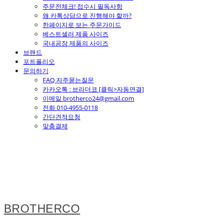
주문전체크! 접수시 필독사항
왜 카톡상담으로 진행해야 할까?
한페이지로 보는 주문가이드
베스트셀러 제품 사이즈
국내공장 제품의 사이즈
브랜드
포트폴리오
문의하기
FAQ 자주묻는질문
카카오톡 : 브라더코 [클릭>자동연결]
이메일 brotherco24@gmail.com
전화 010-4955-0118
간단견적요청
맞춤결제
BROTHERCO