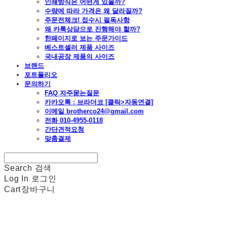
인쇄방식은 어떤게 있을까?
수량에 따라 가격은 왜 달라질까?
주문전체크! 접수시 필독사항
왜 카톡상담으로 진행해야 할까?
한페이지로 보는 주문가이드
베스트셀러 제품 사이즈
국내공장 제품의 사이즈
브랜드
포트폴리오
문의하기
FAQ 자주묻는질문
카카오톡 : 브라더코 [클릭>자동연결]
이메일 brotherco24@gmail.com
전화 010-4955-0118
간단견적요청
맞춤결제
Search
검색
Log In
로그인
Cart
장바구니