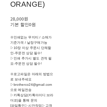
ORANGE)
28,000원
기본 할인
0원
※인쇄없는 무지티 / 소매가
기준가격 / 낱장구매가능
▷10장 이상 주문시 단체할
인-주문전 상담 필수!
▷인쇄 추가시 별도 견적 필
요-주문전 상담 필수!
※로고파일은 아래의 방법으
로 보내주세요
▷brotherco24@gmail.com
으로 메일전송
▷카톡상담(카톡아이디:브라
더코)을 통해 문의
[파일확인▷시안작업▷고객