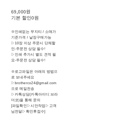
69,000원
기본 할인
0원
※인쇄없는 무지티 / 소매가
기준가격 / 낱장구매가능
▷10장 이상 주문시 단체할
인-주문전 상담 필수!
▷인쇄 추가시 별도 견적 필
요-주문전 상담 필수!
※로고파일은 아래의 방법으
로 보내주세요
▷brotherco24@gmail.com
으로 메일전송
▷카톡상담(카톡아이디:브라
더코)을 통해 문의
[파일확인▷시안작업▷고객
님전달▷확인후접수]