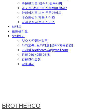
주문전체크! 접수시 필독사항
왜 카톡상담으로 진행해야 할까?
한페이지로 보는 주문가이드
베스트셀러 제품 사이즈
국내공장 제품의 사이즈
브랜드
포트폴리오
문의하기
FAQ 자주묻는질문
카카오톡 : 브라더코 [클릭>자동연결]
이메일 brotherco24@gmail.com
전화 010-4955-0118
간단견적요청
맞춤결제
BROTHERCO