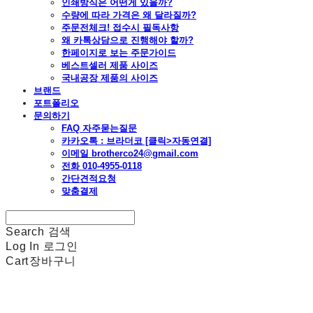
인쇄방식은 어떤게 있을까?
수량에 따라 가격은 왜 달라질까?
주문전체크! 접수시 필독사항
왜 카톡상담으로 진행해야 할까?
한페이지로 보는 주문가이드
베스트셀러 제품 사이즈
국내공장 제품의 사이즈
브랜드
포트폴리오
문의하기
FAQ 자주묻는질문
카카오톡 : 브라더코 [클릭>자동연결]
이메일 brotherco24@gmail.com
전화 010-4955-0118
간단견적요청
맞춤결제
Search
검색
Log In
로그인
Cart
장바구니