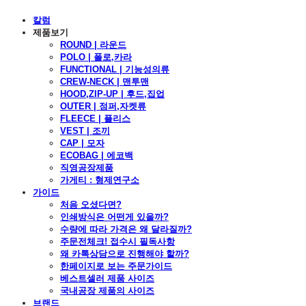
칼럼
제품보기
ROUND | 라운드
POLO | 폴로,카라
FUNCTIONAL | 기능성의류
CREW-NECK | 맨투맨
HOOD,ZIP-UP | 후드,집업
OUTER | 점퍼,자켓류
FLEECE | 플리스
VEST | 조끼
CAP | 모자
ECOBAG | 에코백
직영공장제품
가게티 : 형제연구소
가이드
처음 오셨다면?
인쇄방식은 어떤게 있을까?
수량에 따라 가격은 왜 달라질까?
주문전체크! 접수시 필독사항
왜 카톡상담으로 진행해야 할까?
한페이지로 보는 주문가이드
베스트셀러 제품 사이즈
국내공장 제품의 사이즈
브랜드