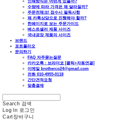
인쇄방식은 어떤게 있을까?
수량에 따라 가격은 왜 달라질까?
주문전체크! 접수시 필독사항
왜 카톡상담으로 진행해야 할까?
한페이지로 보는 주문가이드
베스트셀러 제품 사이즈
국내공장 제품의 사이즈
브랜드
포트폴리오
문의하기
FAQ 자주묻는질문
카카오톡 : 브라더코 [클릭>자동연결]
이메일 brotherco24@gmail.com
전화 010-4955-0118
간단견적요청
맞춤결제
Search
검색
Log In
로그인
Cart
장바구니