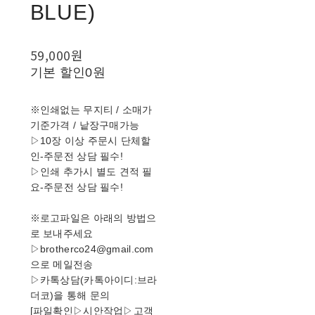
BLUE)
59,000원
기본 할인
0원
※인쇄없는 무지티 / 소매가
기준가격 / 낱장구매가능
▷10장 이상 주문시 단체할
인-주문전 상담 필수!
▷인쇄 추가시 별도 견적 필
요-주문전 상담 필수!
※로고파일은 아래의 방법으
로 보내주세요
▷brotherco24@gmail.com
으로 메일전송
▷카톡상담(카톡아이디:브라
더코)을 통해 문의
[파일확인▷시안작업▷고객