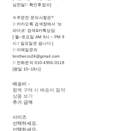
님전달▷확인후접수]
※주문전 문의사항은?
▷카카오톡 검색창에서 '브
라더코' 검색&카톡상담
[ 월~토요일 AM 9시 ~ PM 9
시 / 일요일은 쉽니다 ]
▷이메일문의
brotherco24@gmail.com
▷전화문의 010-4955-0118
[평일 10~18시]
배송비
-
함께 구매 시 배송비 절약
상품 보기
추가 금액
사이즈
선택하세요.
선택하세요.