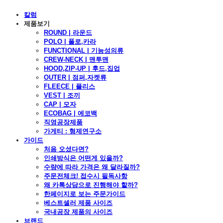
칼럼
제품보기
ROUND | 라운드
POLO | 폴로,카라
FUNCTIONAL | 기능성의류
CREW-NECK | 맨투맨
HOOD,ZIP-UP | 후드,집업
OUTER | 점퍼,자켓류
FLEECE | 플리스
VEST | 조끼
CAP | 모자
ECOBAG | 에코백
직영공장제품
가게티 : 형제연구소
가이드
처음 오셨다면?
인쇄방식은 어떤게 있을까?
수량에 따라 가격은 왜 달라질까?
주문전체크! 접수시 필독사항
왜 카톡상담으로 진행해야 할까?
한페이지로 보는 주문가이드
베스트셀러 제품 사이즈
국내공장 제품의 사이즈
브랜드