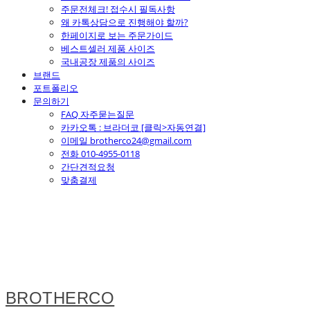
주문전체크! 접수시 필독사항
왜 카톡상담으로 진행해야 할까?
한페이지로 보는 주문가이드
베스트셀러 제품 사이즈
국내공장 제품의 사이즈
브랜드
포트폴리오
문의하기
FAQ 자주묻는질문
카카오톡 : 브라더코 [클릭>자동연결]
이메일 brotherco24@gmail.com
전화 010-4955-0118
간단견적요청
맞춤결제
BROTHERCO