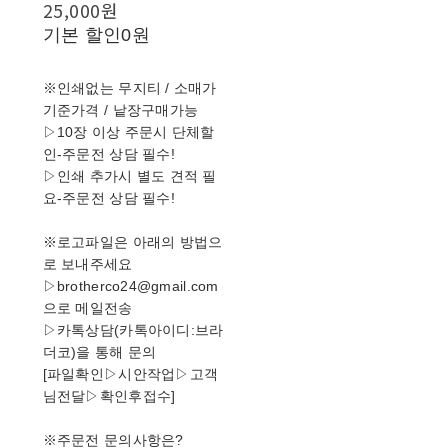
25,000원
기본 할인
0원
※인쇄없는 무지티 / 소매가
기준가격 / 낱장구매가능
▷10장 이상 주문시 단체할
인-주문전 상담 필수!
▷인쇄 추가시 별도 견적 필
요-주문전 상담 필수!
※로고파일은 아래의 방법으
로 보내주세요
▷brotherco24@gmail.com
으로 메일전송
▷카톡상담(카톡아이디:브라
더코)을 통해 문의
[파일확인▷시안작업▷고객
님전달▷확인후접수]
※주문전 문의사항은?