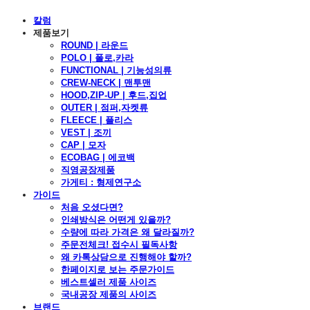
칼럼
제품보기
ROUND | 라운드
POLO | 폴로,카라
FUNCTIONAL | 기능성의류
CREW-NECK | 맨투맨
HOOD,ZIP-UP | 후드,집업
OUTER | 점퍼,자켓류
FLEECE | 플리스
VEST | 조끼
CAP | 모자
ECOBAG | 에코백
직영공장제품
가게티 : 형제연구소
가이드
처음 오셨다면?
인쇄방식은 어떤게 있을까?
수량에 따라 가격은 왜 달라질까?
주문전체크! 접수시 필독사항
왜 카톡상담으로 진행해야 할까?
한페이지로 보는 주문가이드
베스트셀러 제품 사이즈
국내공장 제품의 사이즈
브랜드