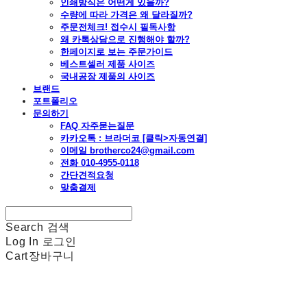
인쇄방식은 어떤게 있을까?
수량에 따라 가격은 왜 달라질까?
주문전체크! 접수시 필독사항
왜 카톡상담으로 진행해야 할까?
한페이지로 보는 주문가이드
베스트셀러 제품 사이즈
국내공장 제품의 사이즈
브랜드
포트폴리오
문의하기
FAQ 자주묻는질문
카카오톡 : 브라더코 [클릭>자동연결]
이메일 brotherco24@gmail.com
전화 010-4955-0118
간단견적요청
맞춤결제
Search
검색
Log In
로그인
Cart
장바구니