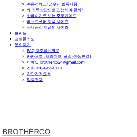
주문전체크! 접수시 필독사항
왜 카톡상담으로 진행해야 할까?
한페이지로 보는 주문가이드
베스트셀러 제품 사이즈
국내공장 제품의 사이즈
브랜드
포트폴리오
문의하기
FAQ 자주묻는질문
카카오톡 : 브라더코 [클릭>자동연결]
이메일 brotherco24@gmail.com
전화 010-4955-0118
간단견적요청
맞춤결제
BROTHERCO