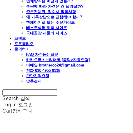
인쇄방식은 어떤게 있을까?
수량에 따라 가격은 왜 달라질까?
주문전체크! 접수시 필독사항
왜 카톡상담으로 진행해야 할까?
한페이지로 보는 주문가이드
베스트셀러 제품 사이즈
국내공장 제품의 사이즈
브랜드
포트폴리오
문의하기
FAQ 자주묻는질문
카카오톡 : 브라더코 [클릭>자동연결]
이메일 brotherco24@gmail.com
전화 010-4955-0118
간단견적요청
맞춤결제
Search
검색
Log In
로그인
Cart
장바구니