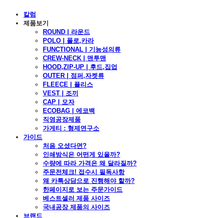
칼럼
제품보기
ROUND | 라운드
POLO | 폴로,카라
FUNCTIONAL | 기능성의류
CREW-NECK | 맨투맨
HOOD,ZIP-UP | 후드,집업
OUTER | 점퍼,자켓류
FLEECE | 플리스
VEST | 조끼
CAP | 모자
ECOBAG | 에코백
직영공장제품
가게티 : 형제연구소
가이드
처음 오셨다면?
인쇄방식은 어떤게 있을까?
수량에 따라 가격은 왜 달라질까?
주문전체크! 접수시 필독사항
왜 카톡상담으로 진행해야 할까?
한페이지로 보는 주문가이드
베스트셀러 제품 사이즈
국내공장 제품의 사이즈
브랜드