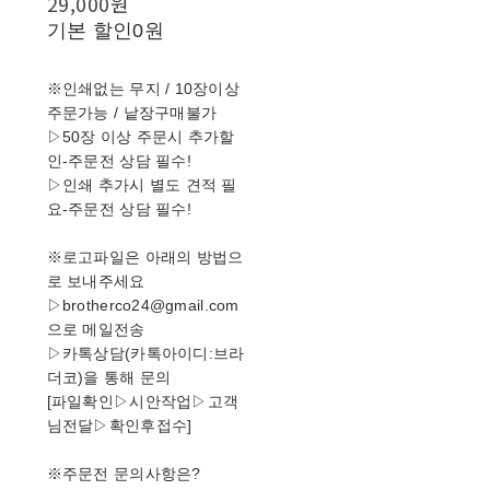
29,000원
기본 할인
0원
※인쇄없는 무지 / 10장이상
주문가능 / 낱장구매불가
▷50장 이상 주문시 추가할
인-주문전 상담 필수!
▷인쇄 추가시 별도 견적 필
요-주문전 상담 필수!
※로고파일은 아래의 방법으
로 보내주세요
▷brotherco24@gmail.com
으로 메일전송
▷카톡상담(카톡아이디:브라
더코)을 통해 문의
[파일확인▷시안작업▷고객
님전달▷확인후접수]
※주문전 문의사항은?