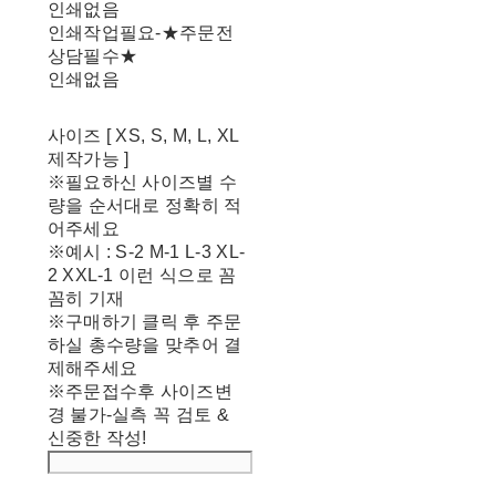
인쇄없음
인쇄작업필요-★주문전
상담필수★
인쇄없음
사이즈 [ XS, S, M, L, XL
제작가능 ]
※필요하신 사이즈별 수
량을 순서대로 정확히 적
어주세요
※예시 : S-2 M-1 L-3 XL-
2 XXL-1 이런 식으로 꼼
꼼히 기재
※구매하기 클릭 후 주문
하실 총수량을 맞추어 결
제해주세요
※주문접수후 사이즈변
경 불가-실측 꼭 검토 &
신중한 작성!