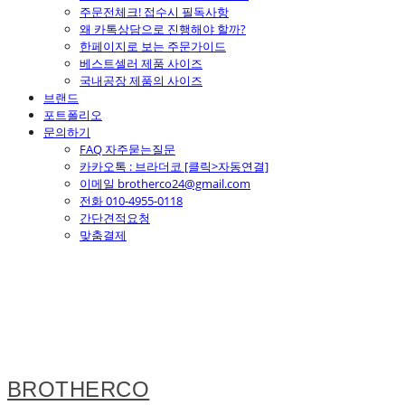
주문전체크! 접수시 필독사항
왜 카톡상담으로 진행해야 할까?
한페이지로 보는 주문가이드
베스트셀러 제품 사이즈
국내공장 제품의 사이즈
브랜드
포트폴리오
문의하기
FAQ 자주묻는질문
카카오톡 : 브라더코 [클릭>자동연결]
이메일 brotherco24@gmail.com
전화 010-4955-0118
간단견적요청
맞춤결제
BROTHERCO