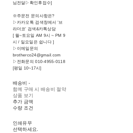
님전달▷확인후접수]
※주문전 문의사항은?
▷카카오톡 검색창에서 '브
라더코' 검색&카톡상담
[ 월~토요일 AM 9시 ~ PM 9
시 / 일요일은 쉽니다 ]
▷이메일문의
brotherco24@gmail.com
▷전화문의 010-4955-0118
[평일 10~17시]
배송비
-
함께 구매 시 배송비 절약
상품 보기
추가 금액
수량 조건
인쇄유무
선택하세요.