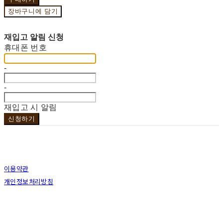
장바구니에 담기
재입고 알림 신청
휴대폰 번호
-
-
재입고 시 알림
신청하기
이용약관
개인정보처리방침
사업자정보확인
상호: 브라더코 | 대표: 서혁준 | 개인정보관리책임자: 이민수 | 전화: 070-4123-0118 | 이메