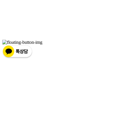
일: brotherco24@gmail.com
주소: 경기도 성남시 분당구 분당로343번길7 B1 | 사업자등록번호:
119-12-24594
| 통신판
매:
제2019성남분당A-0978호
| 호스팅제공자: (주)식스샵