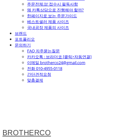
주문전체크! 접수시 필독사항
왜 카톡상담으로 진행해야 할까?
한페이지로 보는 주문가이드
베스트셀러 제품 사이즈
국내공장 제품의 사이즈
브랜드
포트폴리오
문의하기
FAQ 자주묻는질문
카카오톡 : 브라더코 [클릭>자동연결]
이메일 brotherco24@gmail.com
전화 010-4955-0118
간단견적요청
맞춤결제
BROTHERCO