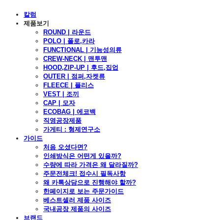
칼럼
제품보기
ROUND | 라운드
POLO | 폴로,카라
FUNCTIONAL | 기능성의류
CREW-NECK | 맨투맨
HOOD,ZIP-UP | 후드,집업
OUTER | 점퍼,자켓류
FLEECE | 플리스
VEST | 조끼
CAP | 모자
ECOBAG | 에코백
직영공장제품
가게티 : 형제연구소
가이드
처음 오셨다면?
인쇄방식은 어떤게 있을까?
수량에 따라 가격은 왜 달라질까?
주문전체크! 접수시 필독사항
왜 카톡상담으로 진행해야 할까?
한페이지로 보는 주문가이드
베스트셀러 제품 사이즈
국내공장 제품의 사이즈
브랜드