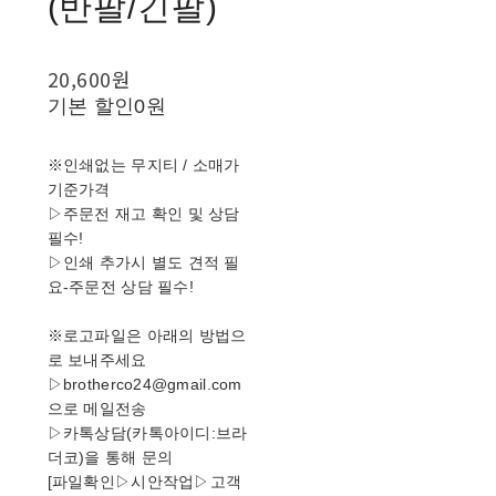
(반팔/긴팔)
20,600원
기본 할인
0원
※인쇄없는 무지티 / 소매가
기준가격
▷주문전 재고 확인 및 상담
필수!
▷인쇄 추가시 별도 견적 필
요-주문전 상담 필수!
※로고파일은 아래의 방법으
로 보내주세요
▷brotherco24@gmail.com
으로 메일전송
▷카톡상담(카톡아이디:브라
더코)을 통해 문의
[파일확인▷시안작업▷고객