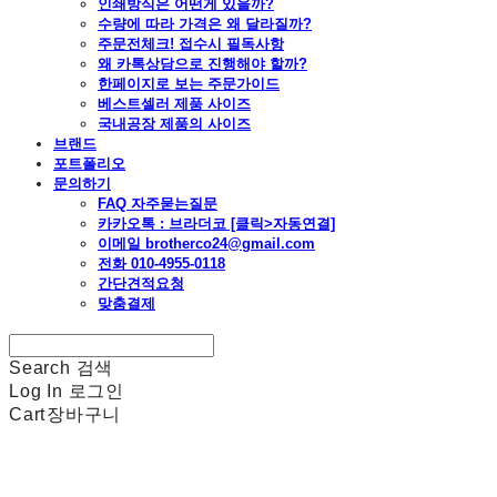
인쇄방식은 어떤게 있을까?
수량에 따라 가격은 왜 달라질까?
주문전체크! 접수시 필독사항
왜 카톡상담으로 진행해야 할까?
한페이지로 보는 주문가이드
베스트셀러 제품 사이즈
국내공장 제품의 사이즈
브랜드
포트폴리오
문의하기
FAQ 자주묻는질문
카카오톡 : 브라더코 [클릭>자동연결]
이메일 brotherco24@gmail.com
전화 010-4955-0118
간단견적요청
맞춤결제
Search
검색
Log In
로그인
Cart
장바구니