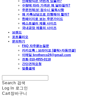
인쇄방식은 어떤게 있을까?
수량에 따라 가격은 왜 달라질까?
주문전체크! 접수시 필독사항
왜 카톡상담으로 진행해야 할까?
한페이지로 보는 주문가이드
베스트셀러 제품 사이즈
국내공장 제품의 사이즈
브랜드
포트폴리오
문의하기
FAQ 자주묻는질문
카카오톡 : 브라더코 [클릭>자동연결]
이메일 brotherco24@gmail.com
전화 010-4955-0118
간단견적요청
맞춤결제
Search
검색
Log In
로그인
Cart
장바구니