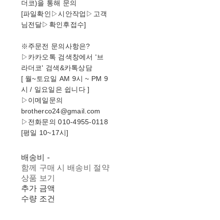
더코)을 통해 문의
[파일확인▷시안작업▷고객
님전달▷확인후접수]
※주문전 문의사항은?
▷카카오톡 검색창에서 '브
라더코' 검색&카톡상담
[ 월~토요일 AM 9시 ~ PM 9
시 / 일요일은 쉽니다 ]
▷이메일문의
brotherco24@gmail.com
▷전화문의 010-4955-0118
[평일 10~17시]
배송비
-
함께 구매 시 배송비 절약
상품 보기
추가 금액
수량 조건