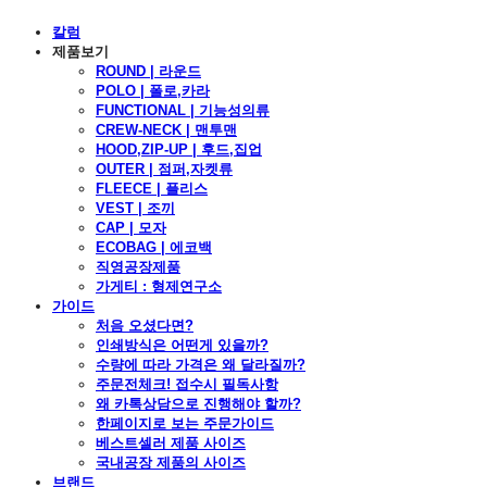
칼럼
제품보기
ROUND | 라운드
POLO | 폴로,카라
FUNCTIONAL | 기능성의류
CREW-NECK | 맨투맨
HOOD,ZIP-UP | 후드,집업
OUTER | 점퍼,자켓류
FLEECE | 플리스
VEST | 조끼
CAP | 모자
ECOBAG | 에코백
직영공장제품
가게티 : 형제연구소
가이드
처음 오셨다면?
인쇄방식은 어떤게 있을까?
수량에 따라 가격은 왜 달라질까?
주문전체크! 접수시 필독사항
왜 카톡상담으로 진행해야 할까?
한페이지로 보는 주문가이드
베스트셀러 제품 사이즈
국내공장 제품의 사이즈
브랜드