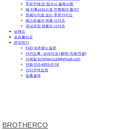
주문전체크! 접수시 필독사항
왜 카톡상담으로 진행해야 할까?
한페이지로 보는 주문가이드
베스트셀러 제품 사이즈
국내공장 제품의 사이즈
브랜드
포트폴리오
문의하기
FAQ 자주묻는질문
카카오톡 : 브라더코 [클릭>자동연결]
이메일 brotherco24@gmail.com
전화 010-4955-0118
간단견적요청
맞춤결제
BROTHERCO