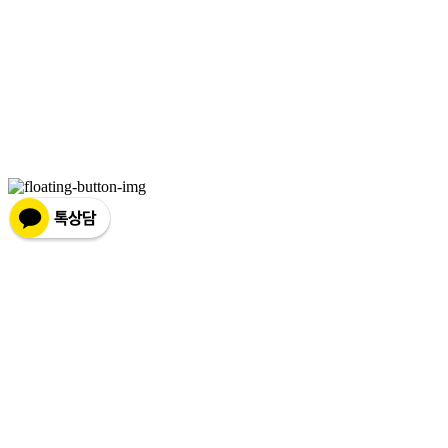
상호: 브라더코 | 대표: 서혁준 | 개인정보관리책임자: 이민수 | 전화: 070-4123-0118 | 이메
일: brotherco24@gmail.com
주소: 경기도 성남시 분당구 분당로343번길7 B1 | 사업자등록번호:
119-12-24594
| 통신판
매:
제2019성남분당A-0978호
| 호스팅제공자: (주)식스샵