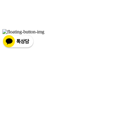
매:
제2019성남분당A-0978호
| 호스팅제공자: (주)식스샵