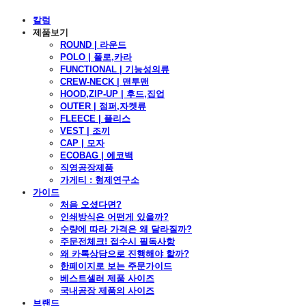
칼럼
제품보기
ROUND | 라운드
POLO | 폴로,카라
FUNCTIONAL | 기능성의류
CREW-NECK | 맨투맨
HOOD,ZIP-UP | 후드,집업
OUTER | 점퍼,자켓류
FLEECE | 플리스
VEST | 조끼
CAP | 모자
ECOBAG | 에코백
직영공장제품
가게티 : 형제연구소
가이드
처음 오셨다면?
인쇄방식은 어떤게 있을까?
수량에 따라 가격은 왜 달라질까?
주문전체크! 접수시 필독사항
왜 카톡상담으로 진행해야 할까?
한페이지로 보는 주문가이드
베스트셀러 제품 사이즈
국내공장 제품의 사이즈
브랜드