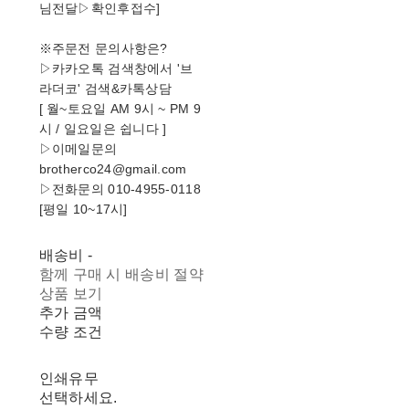
님전달▷확인후접수]
※주문전 문의사항은?
▷카카오톡 검색창에서 '브
라더코' 검색&카톡상담
[ 월~토요일 AM 9시 ~ PM 9
시 / 일요일은 쉽니다 ]
▷이메일문의
brotherco24@gmail.com
▷전화문의 010-4955-0118
[평일 10~17시]
배송비
-
함께 구매 시 배송비 절약
상품 보기
추가 금액
수량 조건
인쇄유무
선택하세요.