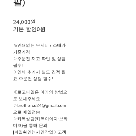
팔)
24,000원
기본 할인
0원
※인쇄없는 무지티 / 소매가
기준가격
▷주문전 재고 확인 및 상담
필수!
▷인쇄 추가시 별도 견적 필
요-주문전 상담 필수!
※로고파일은 아래의 방법으
로 보내주세요
▷brotherco24@gmail.com
으로 메일전송
▷카톡상담(카톡아이디:브라
더코)을 통해 문의
[파일확인▷시안작업▷고객