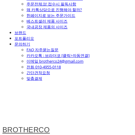
주문전체크! 접수시 필독사항
왜 카톡상담으로 진행해야 할까?
한페이지로 보는 주문가이드
베스트셀러 제품 사이즈
국내공장 제품의 사이즈
브랜드
포트폴리오
문의하기
FAQ 자주묻는질문
카카오톡 : 브라더코 [클릭>자동연결]
이메일 brotherco24@gmail.com
전화 010-4955-0118
간단견적요청
맞춤결제
BROTHERCO