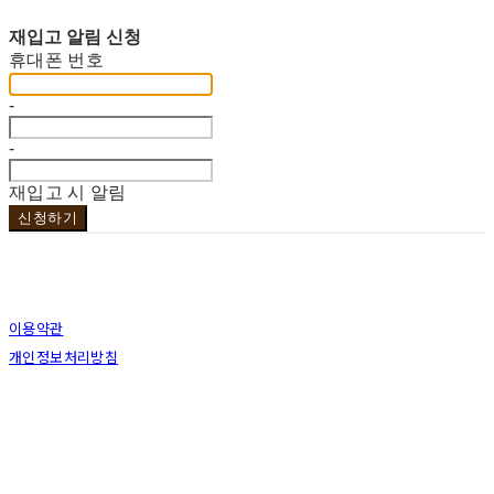
재입고 알림 신청
휴대폰 번호
-
-
재입고 시 알림
신청하기
이용약관
개인정보처리방침
사업자정보확인
상호: 브라더코 | 대표: 서혁준 | 개인정보관리책임자: 이민수 | 전화: 070-4123-0118 | 이메
일: brotherco24@gmail.com
주소: 경기도 성남시 분당구 분당로343번길7 B1 | 사업자등록번호:
119-12-24594
| 통신판