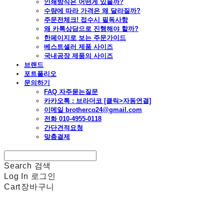
인쇄방식은 어떤게 있을까?
수량에 따라 가격은 왜 달라질까?
주문전체크! 접수시 필독사항
왜 카톡상담으로 진행해야 할까?
한페이지로 보는 주문가이드
베스트셀러 제품 사이즈
국내공장 제품의 사이즈
브랜드
포트폴리오
문의하기
FAQ 자주묻는질문
카카오톡 : 브라더코 [클릭>자동연결]
이메일 brotherco24@gmail.com
전화 010-4955-0118
간단견적요청
맞춤결제
Search
검색
Log In
로그인
Cart
장바구니