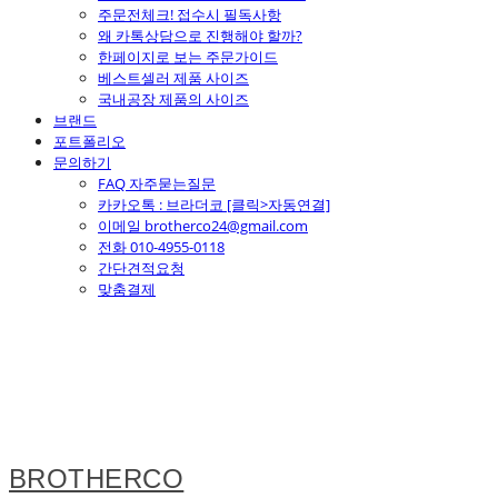
주문전체크! 접수시 필독사항
왜 카톡상담으로 진행해야 할까?
한페이지로 보는 주문가이드
베스트셀러 제품 사이즈
국내공장 제품의 사이즈
브랜드
포트폴리오
문의하기
FAQ 자주묻는질문
카카오톡 : 브라더코 [클릭>자동연결]
이메일 brotherco24@gmail.com
전화 010-4955-0118
간단견적요청
맞춤결제
BROTHERCO