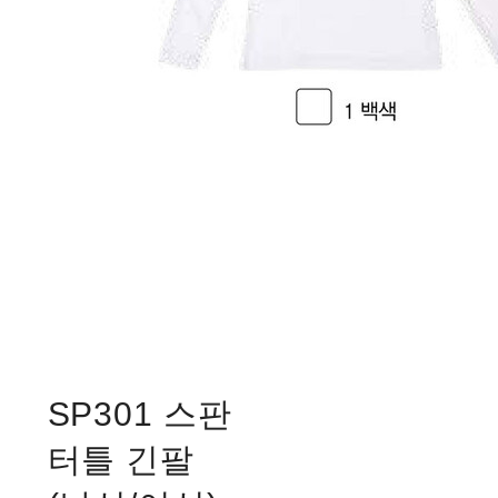
SP301 스판
터틀 긴팔