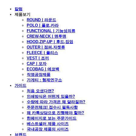
칼럼
제품보기
ROUND | 라운드
POLO | 폴로,카라
FUNCTIONAL | 기능성의류
CREW-NECK | 맨투맨
HOOD,ZIP-UP | 후드,집업
OUTER | 점퍼,자켓류
FLEECE | 플리스
VEST | 조끼
CAP | 모자
ECOBAG | 에코백
직영공장제품
가게티 : 형제연구소
가이드
처음 오셨다면?
인쇄방식은 어떤게 있을까?
수량에 따라 가격은 왜 달라질까?
주문전체크! 접수시 필독사항
왜 카톡상담으로 진행해야 할까?
한페이지로 보는 주문가이드
베스트셀러 제품 사이즈
국내공장 제품의 사이즈
브랜드