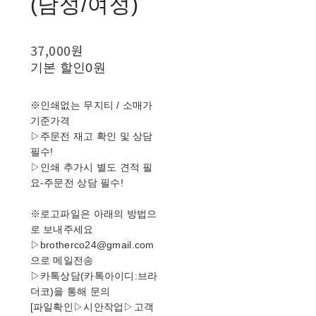
(남성/여성)
37,000원
기본 할인
0원
※인쇄없는 무지티 / 소매가
기준가격
▷주문전 재고 확인 및 상담
필수!
▷인쇄 추가시 별도 견적 필
요-주문전 상담 필수!
※로고파일은 아래의 방법으
로 보내주세요
▷brotherco24@gmail.com
으로 메일전송
▷카톡상담(카톡아이디:브라
더코)을 통해 문의
[파일확인▷시안작업▷고객