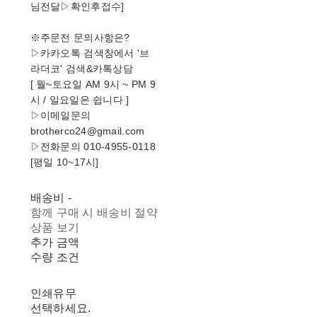
님전달▷확인후접수]
※주문전 문의사항은?
▷카카오톡 검색창에서 '브
라더코' 검색&카톡상담
[ 월~토요일 AM 9시 ~ PM 9
시 / 일요일은 쉽니다 ]
▷이메일문의
brotherco24@gmail.com
▷전화문의 010-4955-0118
[평일 10~17시]
배송비
-
함께 구매 시 배송비 절약
상품 보기
추가 금액
수량 조건
인쇄유무
선택하세요.