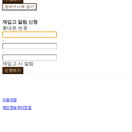
장바구니에 담기
재입고 알림 신청
휴대폰 번호
-
-
재입고 시 알림
신청하기
이용약관
개인정보처리방침
사업자정보확인
상호: 브라더코 | 대표: 서혁준 | 개인정보관리책임자: 이민수 | 전화: 070-4123-0118 | 이메