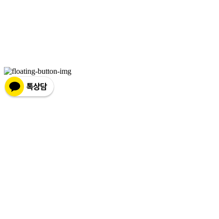
일: brotherco24@gmail.com
주소: 경기도 성남시 분당구 분당로343번길7 B1 | 사업자등록번호:
119-12-24594
| 통신판
매:
제2019성남분당A-0978호
| 호스팅제공자: (주)식스샵