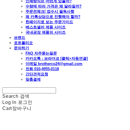
인쇄방식은 어떤게 있을까?
수량에 따라 가격은 왜 달라질까?
주문전체크! 접수시 필독사항
왜 카톡상담으로 진행해야 할까?
한페이지로 보는 주문가이드
베스트셀러 제품 사이즈
국내공장 제품의 사이즈
브랜드
포트폴리오
문의하기
FAQ 자주묻는질문
카카오톡 : 브라더코 [클릭>자동연결]
이메일 brotherco24@gmail.com
전화 010-4955-0118
간단견적요청
맞춤결제
Search
검색
Log In
로그인
Cart
장바구니