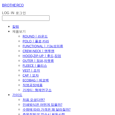
BROTHERCO
LOG IN
로그인
칼럼
제품보기
ROUND | 라운드
POLO | 폴로,카라
FUNCTIONAL | 기능성의류
CREW-NECK | 맨투맨
HOOD,ZIP-UP | 후드,집업
OUTER | 점퍼,자켓류
FLEECE | 플리스
VEST | 조끼
CAP | 모자
ECOBAG | 에코백
직영공장제품
가게티 : 형제연구소
가이드
처음 오셨다면?
인쇄방식은 어떤게 있을까?
수량에 따라 가격은 왜 달라질까?
주문전체크! 접수시 필독사항