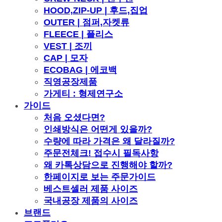
HOOD,ZIP-UP | 후드,집업
OUTER | 점퍼,자켓류
FLEECE | 플리스
VEST | 조끼
CAP | 모자
ECOBAG | 에코백
직영공장제품
가게티 : 형제연구소
가이드
처음 오셨다면?
인쇄방식은 어떤게 있을까?
수량에 따라 가격은 왜 달라질까?
주문전체크! 접수시 필독사항
왜 카톡상담으로 진행해야 할까?
한페이지로 보는 주문가이드
베스트셀러 제품 사이즈
국내공장 제품의 사이즈
브랜드