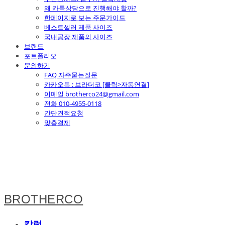
왜 카톡상담으로 진행해야 할까?
한페이지로 보는 주문가이드
베스트셀러 제품 사이즈
국내공장 제품의 사이즈
브랜드
포트폴리오
문의하기
FAQ 자주묻는질문
카카오톡 : 브라더코 [클릭>자동연결]
이메일 brotherco24@gmail.com
전화 010-4955-0118
간단견적요청
맞춤결제
BROTHERCO
칼럼