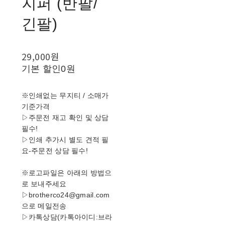
지퍼 (반팔/
긴팔)
29,000원
기본 할인
0원
※인쇄없는 무지티 / 소매가
기준가격
▷주문전 재고 확인 및 상담
필수!
▷인쇄 추가시 별도 견적 필
요-주문전 상담 필수!
※로고파일은 아래의 방법으
로 보내주세요
▷brotherco24@gmail.com
으로 메일전송
▷카톡상담(카톡아이디:브라