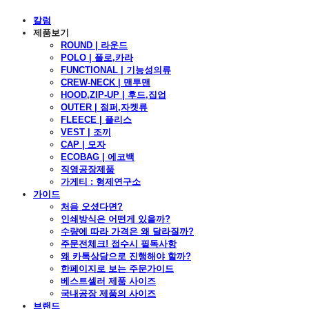
칼럼
제품보기
ROUND | 라운드
POLO | 폴로,카라
FUNCTIONAL | 기능성의류
CREW-NECK | 맨투맨
HOOD,ZIP-UP | 후드,집업
OUTER | 점퍼,자켓류
FLEECE | 플리스
VEST | 조끼
CAP | 모자
ECOBAG | 에코백
직영공장제품
가게티 : 형제연구소
가이드
처음 오셨다면?
인쇄방식은 어떤게 있을까?
수량에 따라 가격은 왜 달라질까?
주문전체크! 접수시 필독사항
왜 카톡상담으로 진행해야 할까?
한페이지로 보는 주문가이드
베스트셀러 제품 사이즈
국내공장 제품의 사이즈
브랜드