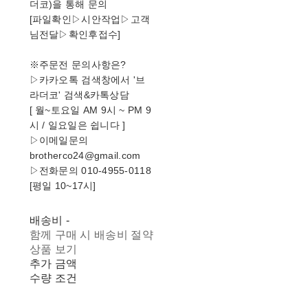
더코)을 통해 문의
[파일확인▷시안작업▷고객
님전달▷확인후접수]
※주문전 문의사항은?
▷카카오톡 검색창에서 '브
라더코' 검색&카톡상담
[ 월~토요일 AM 9시 ~ PM 9
시 / 일요일은 쉽니다 ]
▷이메일문의
brotherco24@gmail.com
▷전화문의 010-4955-0118
[평일 10~17시]
배송비
-
함께 구매 시 배송비 절약
상품 보기
추가 금액
수량 조건