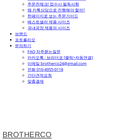
주문전체크! 접수시 필독사항
왜 카톡상담으로 진행해야 할까?
한페이지로 보는 주문가이드
베스트셀러 제품 사이즈
국내공장 제품의 사이즈
브랜드
포트폴리오
문의하기
FAQ 자주묻는질문
카카오톡 : 브라더코 [클릭>자동연결]
이메일 brotherco24@gmail.com
전화 010-4955-0118
간단견적요청
맞춤결제
BROTHERCO