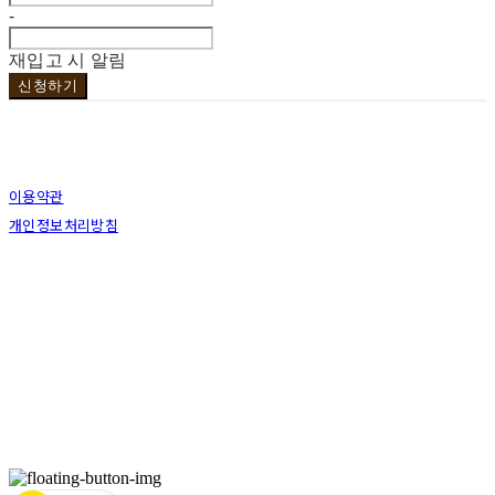
-
재입고 시 알림
신청하기
이용약관
개인정보처리방침
사업자정보확인
상호: 브라더코 | 대표: 서혁준 | 개인정보관리책임자: 이민수 | 전화: 070-4123-0118 | 이메
일: brotherco24@gmail.com
주소: 경기도 성남시 분당구 분당로343번길7 B1 | 사업자등록번호:
119-12-24594
| 통신판
매:
제2019성남분당A-0978호
| 호스팅제공자: (주)식스샵