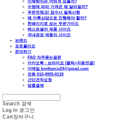
인쇄방식은 어떤게 있을까?
수량에 따라 가격은 왜 달라질까?
주문전체크! 접수시 필독사항
왜 카톡상담으로 진행해야 할까?
한페이지로 보는 주문가이드
베스트셀러 제품 사이즈
국내공장 제품의 사이즈
브랜드
포트폴리오
문의하기
FAQ 자주묻는질문
카카오톡 : 브라더코 [클릭>자동연결]
이메일 brotherco24@gmail.com
전화 010-4955-0118
간단견적요청
맞춤결제
Search
검색
Log In
로그인
Cart
장바구니