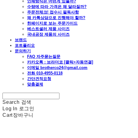
인쇄방식은 어떤게 있을까?
수량에 따라 가격은 왜 달라질까?
주문전체크! 접수시 필독사항
왜 카톡상담으로 진행해야 할까?
한페이지로 보는 주문가이드
베스트셀러 제품 사이즈
국내공장 제품의 사이즈
브랜드
포트폴리오
문의하기
FAQ 자주묻는질문
카카오톡 : 브라더코 [클릭>자동연결]
이메일 brotherco24@gmail.com
전화 010-4955-0118
간단견적요청
맞춤결제
Search
검색
Log In
로그인
Cart
장바구니