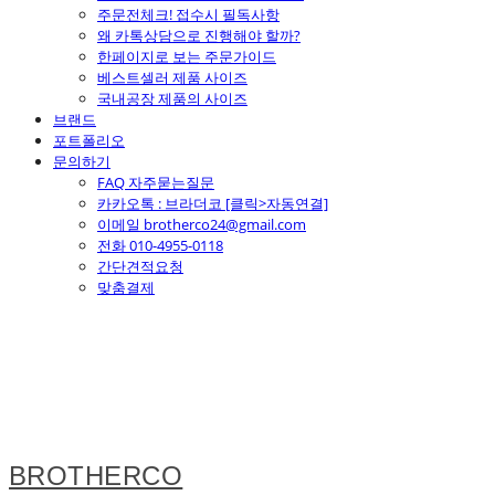
주문전체크! 접수시 필독사항
왜 카톡상담으로 진행해야 할까?
한페이지로 보는 주문가이드
베스트셀러 제품 사이즈
국내공장 제품의 사이즈
브랜드
포트폴리오
문의하기
FAQ 자주묻는질문
카카오톡 : 브라더코 [클릭>자동연결]
이메일 brotherco24@gmail.com
전화 010-4955-0118
간단견적요청
맞춤결제
BROTHERCO