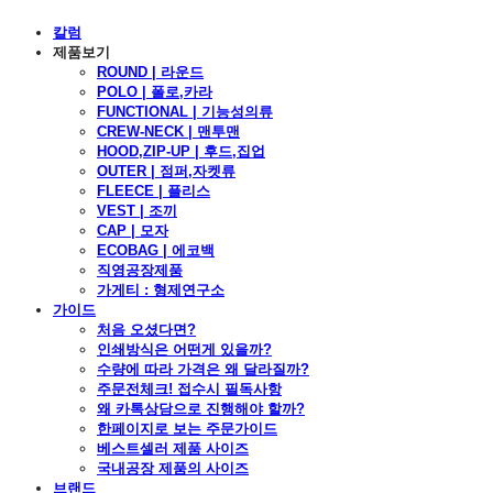
칼럼
제품보기
ROUND | 라운드
POLO | 폴로,카라
FUNCTIONAL | 기능성의류
CREW-NECK | 맨투맨
HOOD,ZIP-UP | 후드,집업
OUTER | 점퍼,자켓류
FLEECE | 플리스
VEST | 조끼
CAP | 모자
ECOBAG | 에코백
직영공장제품
가게티 : 형제연구소
가이드
처음 오셨다면?
인쇄방식은 어떤게 있을까?
수량에 따라 가격은 왜 달라질까?
주문전체크! 접수시 필독사항
왜 카톡상담으로 진행해야 할까?
한페이지로 보는 주문가이드
베스트셀러 제품 사이즈
국내공장 제품의 사이즈
브랜드