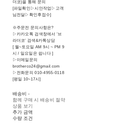
더코)을 통해 문의
[파일확인▷시안작업▷고객
님전달▷확인후접수]
※주문전 문의사항은?
▷카카오톡 검색창에서 '브
라더코' 검색&카톡상담
[ 월~토요일 AM 9시 ~ PM 9
시 / 일요일은 쉽니다 ]
▷이메일문의
brotherco24@gmail.com
▷전화문의 010-4955-0118
[평일 10~17시]
배송비
-
함께 구매 시 배송비 절약
상품 보기
추가 금액
수량 조건