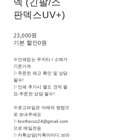
넥 (긴팔/스
판덱스UV+)
23,000원
기본 할인
0원
※인쇄없는 무지티 / 소매가
기준가격
▷주문전 재고 확인 및 상담
필수!
▷인쇄 추가시 별도 견적 필
요-주문전 상담 필수!
※로고파일은 아래의 방법으
로 보내주세요
▷brotherco24@gmail.com
으로 메일전송
▷카톡상담(카톡아이디:브라