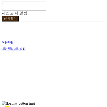
-
재입고 시 알림
신청하기
이용약관
개인정보처리방침
사업자정보확인
상호: 브라더코 | 대표: 서혁준 | 개인정보관리책임자: 이민수 | 전화: 070-4123-0118 | 이메
일: brotherco24@gmail.com
주소: 경기도 성남시 분당구 분당로343번길7 B1 | 사업자등록번호:
119-12-24594
| 통신판
매:
제2019성남분당A-0978호
| 호스팅제공자: (주)식스샵