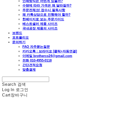
인쇄방식은 어떤게 있을까?
수량에 따라 가격은 왜 달라질까?
주문전체크! 접수시 필독사항
왜 카톡상담으로 진행해야 할까?
한페이지로 보는 주문가이드
베스트셀러 제품 사이즈
국내공장 제품의 사이즈
브랜드
포트폴리오
문의하기
FAQ 자주묻는질문
카카오톡 : 브라더코 [클릭>자동연결]
이메일 brotherco24@gmail.com
전화 010-4955-0118
간단견적요청
맞춤결제
Search
검색
Log In
로그인
Cart
장바구니