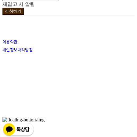
재입고 시 알림
신청하기
이용약관
개인정보처리방침
사업자정보확인
상호: 브라더코 | 대표: 서혁준 | 개인정보관리책임자: 이민수 | 전화: 070-4123-0118 | 이메
일: brotherco24@gmail.com
주소: 경기도 성남시 분당구 분당로343번길7 B1 | 사업자등록번호:
119-12-24594
| 통신판
매:
제2019성남분당A-0978호
| 호스팅제공자: (주)식스샵