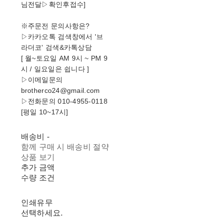
님전달▷확인후접수]
※주문전 문의사항은?
▷카카오톡 검색창에서 '브
라더코' 검색&카톡상담
[ 월~토요일 AM 9시 ~ PM 9
시 / 일요일은 쉽니다 ]
▷이메일문의
brotherco24@gmail.com
▷전화문의 010-4955-0118
[평일 10~17시]
배송비
-
함께 구매 시 배송비 절약
상품 보기
추가 금액
수량 조건
인쇄유무
선택하세요.