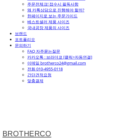
주문전체크! 접수시 필독사항
왜 카톡상담으로 진행해야 할까?
한페이지로 보는 주문가이드
베스트셀러 제품 사이즈
국내공장 제품의 사이즈
브랜드
포트폴리오
문의하기
FAQ 자주묻는질문
카카오톡 : 브라더코 [클릭>자동연결]
이메일 brotherco24@gmail.com
전화 010-4955-0118
간단견적요청
맞춤결제
BROTHERCO