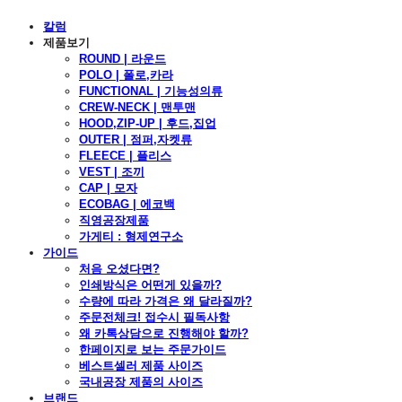
칼럼
제품보기
ROUND | 라운드
POLO | 폴로,카라
FUNCTIONAL | 기능성의류
CREW-NECK | 맨투맨
HOOD,ZIP-UP | 후드,집업
OUTER | 점퍼,자켓류
FLEECE | 플리스
VEST | 조끼
CAP | 모자
ECOBAG | 에코백
직영공장제품
가게티 : 형제연구소
가이드
처음 오셨다면?
인쇄방식은 어떤게 있을까?
수량에 따라 가격은 왜 달라질까?
주문전체크! 접수시 필독사항
왜 카톡상담으로 진행해야 할까?
한페이지로 보는 주문가이드
베스트셀러 제품 사이즈
국내공장 제품의 사이즈
브랜드