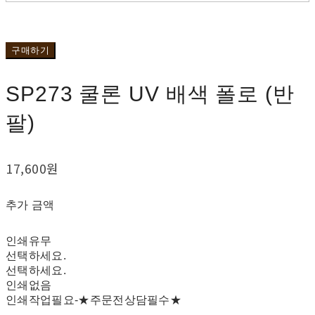
구매하기
SP273 쿨론 UV 배색 폴로 (반
팔)
17,600원
추가 금액
인쇄유무
선택하세요.
선택하세요.
인쇄없음
인쇄작업필요-★주문전상담필수★