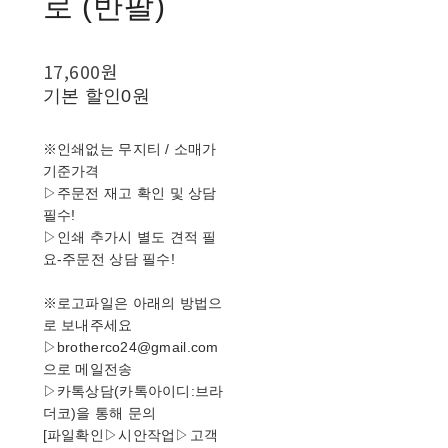
로 (반팔)
17,600원
기본 할인
0원
※인쇄없는 무지티 / 소매가
기준가격
▷주문전 재고 확인 및 상담
필수!
▷인쇄 추가시 별도 견적 필
요-주문전 상담 필수!
※로고파일은 아래의 방법으
로 보내주세요
▷brotherco24@gmail.com
으로 메일전송
▷카톡상담(카톡아이디:브라
더코)을 통해 문의
[파일확인▷시안작업▷고객