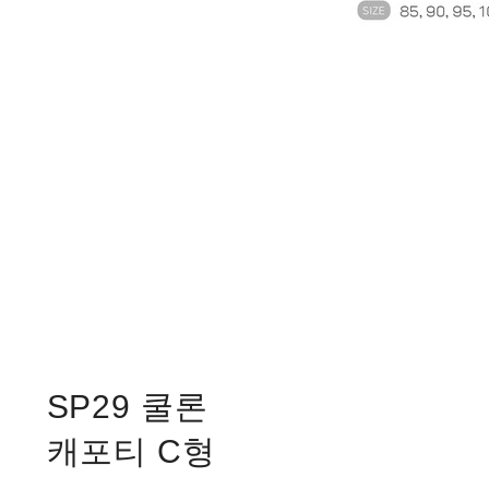
SP29 쿨론
캐포티 C형