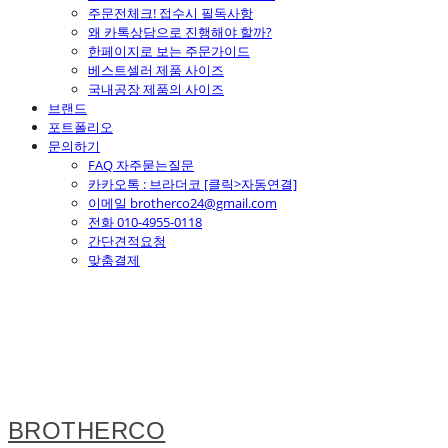
주문전체크! 접수시 필독사항
왜 카톡상담으로 진행해야 할까?
한페이지로 보는 주문가이드
베스트셀러 제품 사이즈
국내공장 제품의 사이즈
브랜드
포트폴리오
문의하기
FAQ 자주묻는질문
카카오톡 : 브라더코 [클릭>자동연결]
이메일 brotherco24@gmail.com
전화 010-4955-0118
간단견적요청
맞춤결제
BROTHERCO