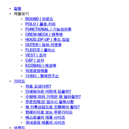
칼럼
제품보기
ROUND | 라운드
POLO | 폴로,카라
FUNCTIONAL | 기능성의류
CREW-NECK | 맨투맨
HOOD,ZIP-UP | 후드,집업
OUTER | 점퍼,자켓류
FLEECE | 플리스
VEST | 조끼
CAP | 모자
ECOBAG | 에코백
직영공장제품
가게티 : 형제연구소
가이드
처음 오셨다면?
인쇄방식은 어떤게 있을까?
수량에 따라 가격은 왜 달라질까?
주문전체크! 접수시 필독사항
왜 카톡상담으로 진행해야 할까?
한페이지로 보는 주문가이드
베스트셀러 제품 사이즈
국내공장 제품의 사이즈
브랜드