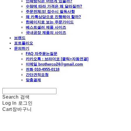
인쇄방식은 어떤게 있을까?
수량에 따라 가격은 왜 달라질까?
주문전체크! 접수시 필독사항
왜 카톡상담으로 진행해야 할까?
한페이지로 보는 주문가이드
베스트셀러 제품 사이즈
국내공장 제품의 사이즈
브랜드
포트폴리오
문의하기
FAQ 자주묻는질문
카카오톡 : 브라더코 [클릭>자동연결]
이메일 brotherco24@gmail.com
전화 010-4955-0118
간단견적요청
맞춤결제
Search
검색
Log In
로그인
Cart
장바구니