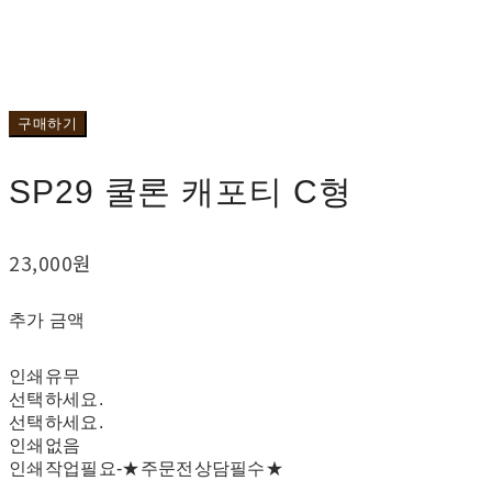
구매하기
SP29 쿨론 캐포티 C형
23,000원
추가 금액
인쇄유무
선택하세요.
선택하세요.
인쇄없음
인쇄작업필요-★주문전상담필수★