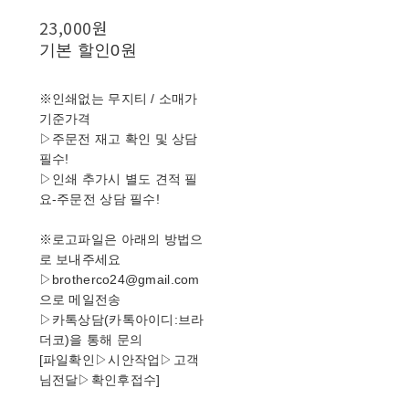
23,000원
기본 할인
0원
※인쇄없는 무지티 / 소매가
기준가격
▷주문전 재고 확인 및 상담
필수!
▷인쇄 추가시 별도 견적 필
요-주문전 상담 필수!
※로고파일은 아래의 방법으
로 보내주세요
▷brotherco24@gmail.com
으로 메일전송
▷카톡상담(카톡아이디:브라
더코)을 통해 문의
[파일확인▷시안작업▷고객
님전달▷확인후접수]