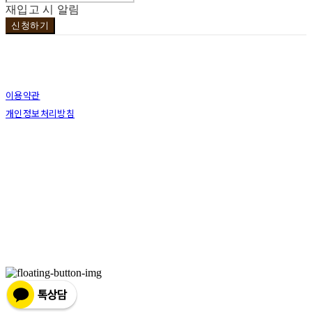
재입고 시 알림
신청하기
이용약관
개인정보처리방침
사업자정보확인
상호: 브라더코 | 대표: 서혁준 | 개인정보관리책임자: 이민수 | 전화: 070-4123-0118 | 이메
일: brotherco24@gmail.com
주소: 경기도 성남시 분당구 분당로343번길7 B1 | 사업자등록번호:
119-12-24594
| 통신판
매:
제2019성남분당A-0978호
| 호스팅제공자: (주)식스샵