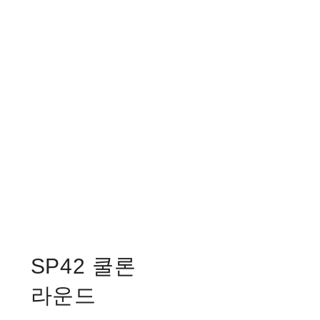
SP42 쿨론
라운드