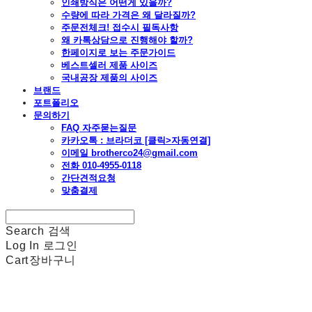
인쇄방식은 어떤게 있을까?
수량에 따라 가격은 왜 달라질까?
주문전체크! 접수시 필독사항
왜 카톡상담으로 진행해야 할까?
한페이지로 보는 주문가이드
베스트셀러 제품 사이즈
국내공장 제품의 사이즈
브랜드
포트폴리오
문의하기
FAQ 자주묻는질문
카카오톡 : 브라더코 [클릭>자동연결]
이메일 brotherco24@gmail.com
전화 010-4955-0118
간단견적요청
맞춤결제
Search
검색
Log In
로그인
Cart
장바구니