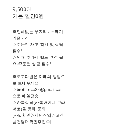
9,600원
기본 할인
0원
※인쇄없는 무지티 / 소매가
기준가격
▷주문전 재고 확인 및 상담
필수!
▷인쇄 추가시 별도 견적 필
요-주문전 상담 필수!
※로고파일은 아래의 방법으
로 보내주세요
▷brotherco24@gmail.com
으로 메일전송
▷카톡상담(카톡아이디:브라
더코)을 통해 문의
[파일확인▷시안작업▷고객
님전달▷확인후접수]