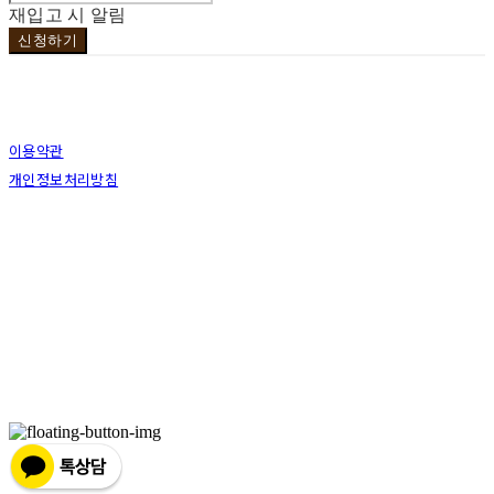
재입고 시 알림
신청하기
이용약관
개인정보처리방침
사업자정보확인
상호: 브라더코 | 대표: 서혁준 | 개인정보관리책임자: 이민수 | 전화: 070-4123-0118 | 이메
일: brotherco24@gmail.com
주소: 경기도 성남시 분당구 분당로343번길7 B1 | 사업자등록번호:
119-12-24594
| 통신판
매:
제2019성남분당A-0978호
| 호스팅제공자: (주)식스샵