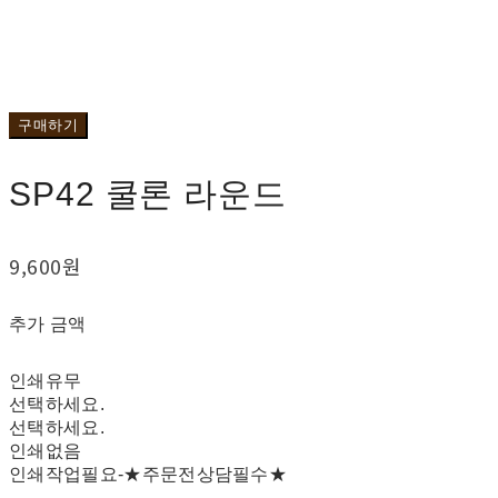
구매하기
SP42 쿨론 라운드
9,600원
추가 금액
인쇄유무
선택하세요.
선택하세요.
인쇄없음
인쇄작업필요-★주문전상담필수★