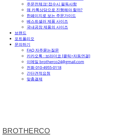
주문전체크! 접수시 필독사항
왜 카톡상담으로 진행해야 할까?
한페이지로 보는 주문가이드
베스트셀러 제품 사이즈
국내공장 제품의 사이즈
브랜드
포트폴리오
문의하기
FAQ 자주묻는질문
카카오톡 : 브라더코 [클릭>자동연결]
이메일 brotherco24@gmail.com
전화 010-4955-0118
간단견적요청
맞춤결제
BROTHERCO