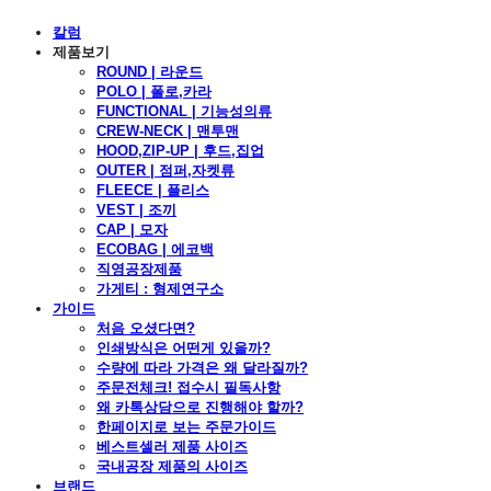
칼럼
제품보기
ROUND | 라운드
POLO | 폴로,카라
FUNCTIONAL | 기능성의류
CREW-NECK | 맨투맨
HOOD,ZIP-UP | 후드,집업
OUTER | 점퍼,자켓류
FLEECE | 플리스
VEST | 조끼
CAP | 모자
ECOBAG | 에코백
직영공장제품
가게티 : 형제연구소
가이드
처음 오셨다면?
인쇄방식은 어떤게 있을까?
수량에 따라 가격은 왜 달라질까?
주문전체크! 접수시 필독사항
왜 카톡상담으로 진행해야 할까?
한페이지로 보는 주문가이드
베스트셀러 제품 사이즈
국내공장 제품의 사이즈
브랜드