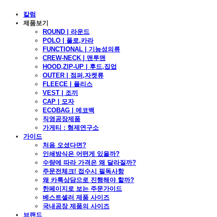
칼럼
제품보기
ROUND | 라운드
POLO | 폴로,카라
FUNCTIONAL | 기능성의류
CREW-NECK | 맨투맨
HOOD,ZIP-UP | 후드,집업
OUTER | 점퍼,자켓류
FLEECE | 플리스
VEST | 조끼
CAP | 모자
ECOBAG | 에코백
직영공장제품
가게티 : 형제연구소
가이드
처음 오셨다면?
인쇄방식은 어떤게 있을까?
수량에 따라 가격은 왜 달라질까?
주문전체크! 접수시 필독사항
왜 카톡상담으로 진행해야 할까?
한페이지로 보는 주문가이드
베스트셀러 제품 사이즈
국내공장 제품의 사이즈
브랜드