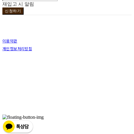
재입고 시 알림
신청하기
이용약관
개인정보처리방침
사업자정보확인
상호: 브라더코 | 대표: 서혁준 | 개인정보관리책임자: 이민수 | 전화: 070-4123-0118 | 이메
일: brotherco24@gmail.com
주소: 경기도 성남시 분당구 분당로343번길7 B1 | 사업자등록번호:
119-12-24594
| 통신판
매:
제2019성남분당A-0978호
| 호스팅제공자: (주)식스샵