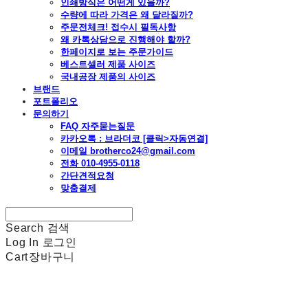
인쇄방식은 어떤게 있을까?
수량에 따라 가격은 왜 달라질까?
주문전체크! 접수시 필독사항
왜 카톡상담으로 진행해야 할까?
한페이지로 보는 주문가이드
베스트셀러 제품 사이즈
국내공장 제품의 사이즈
브랜드
포트폴리오
문의하기
FAQ 자주묻는질문
카카오톡 : 브라더코 [클릭>자동연결]
이메일 brotherco24@gmail.com
전화 010-4955-0118
간단견적요청
맞춤결제
Search
검색
Log In
로그인
Cart
장바구니