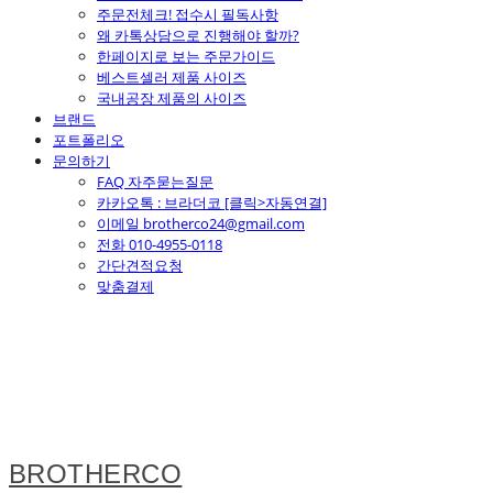
주문전체크! 접수시 필독사항
왜 카톡상담으로 진행해야 할까?
한페이지로 보는 주문가이드
베스트셀러 제품 사이즈
국내공장 제품의 사이즈
브랜드
포트폴리오
문의하기
FAQ 자주묻는질문
카카오톡 : 브라더코 [클릭>자동연결]
이메일 brotherco24@gmail.com
전화 010-4955-0118
간단견적요청
맞춤결제
BROTHERCO