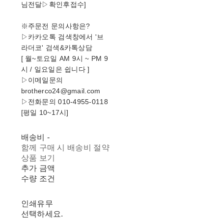
님전달▷확인후접수]
※주문전 문의사항은?
▷카카오톡 검색창에서 '브
라더코' 검색&카톡상담
[ 월~토요일 AM 9시 ~ PM 9
시 / 일요일은 쉽니다 ]
▷이메일문의
brotherco24@gmail.com
▷전화문의 010-4955-0118
[평일 10~17시]
배송비
-
함께 구매 시 배송비 절약
상품 보기
추가 금액
수량 조건
인쇄유무
선택하세요.