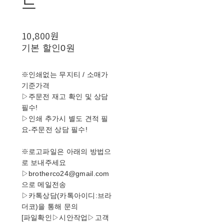
드
10,800원
기본 할인
0원
※인쇄없는 무지티 / 소매가
기준가격
▷주문전 재고 확인 및 상담
필수!
▷인쇄 추가시 별도 견적 필
요-주문전 상담 필수!
※로고파일은 아래의 방법으
로 보내주세요
▷brotherco24@gmail.com
으로 메일전송
▷카톡상담(카톡아이디:브라
더코)을 통해 문의
[파일확인▷시안작업▷고객