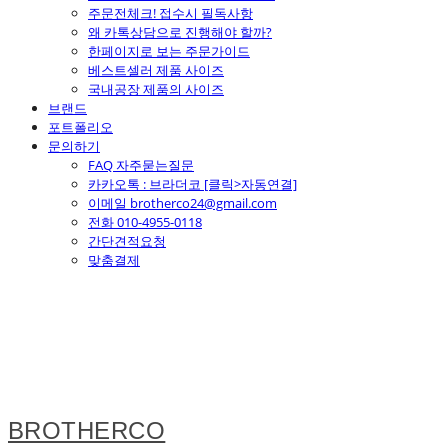
주문전체크! 접수시 필독사항
왜 카톡상담으로 진행해야 할까?
한페이지로 보는 주문가이드
베스트셀러 제품 사이즈
국내공장 제품의 사이즈
브랜드
포트폴리오
문의하기
FAQ 자주묻는질문
카카오톡 : 브라더코 [클릭>자동연결]
이메일 brotherco24@gmail.com
전화 010-4955-0118
간단견적요청
맞춤결제
BROTHERCO