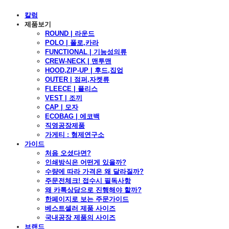
칼럼
제품보기
ROUND | 라운드
POLO | 폴로,카라
FUNCTIONAL | 기능성의류
CREW-NECK | 맨투맨
HOOD,ZIP-UP | 후드,집업
OUTER | 점퍼,자켓류
FLEECE | 플리스
VEST | 조끼
CAP | 모자
ECOBAG | 에코백
직영공장제품
가게티 : 형제연구소
가이드
처음 오셨다면?
인쇄방식은 어떤게 있을까?
수량에 따라 가격은 왜 달라질까?
주문전체크! 접수시 필독사항
왜 카톡상담으로 진행해야 할까?
한페이지로 보는 주문가이드
베스트셀러 제품 사이즈
국내공장 제품의 사이즈
브랜드