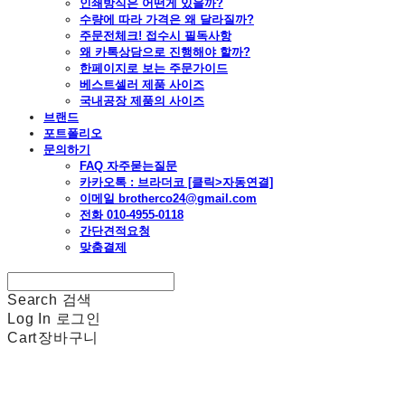
인쇄방식은 어떤게 있을까?
수량에 따라 가격은 왜 달라질까?
주문전체크! 접수시 필독사항
왜 카톡상담으로 진행해야 할까?
한페이지로 보는 주문가이드
베스트셀러 제품 사이즈
국내공장 제품의 사이즈
브랜드
포트폴리오
문의하기
FAQ 자주묻는질문
카카오톡 : 브라더코 [클릭>자동연결]
이메일 brotherco24@gmail.com
전화 010-4955-0118
간단견적요청
맞춤결제
Search
검색
Log In
로그인
Cart
장바구니