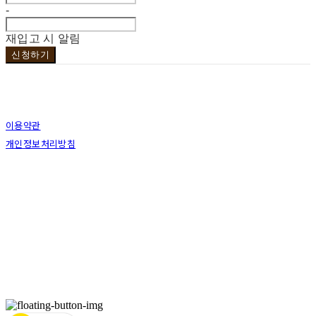
-
재입고 시 알림
신청하기
이용약관
개인정보처리방침
사업자정보확인
상호: 브라더코 | 대표: 서혁준 | 개인정보관리책임자: 이민수 | 전화: 070-4123-0118 | 이메
일: brotherco24@gmail.com
주소: 경기도 성남시 분당구 분당로343번길7 B1 | 사업자등록번호:
119-12-24594
| 통신판
매:
제2019성남분당A-0978호
| 호스팅제공자: (주)식스샵