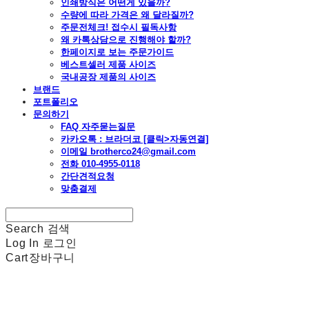
인쇄방식은 어떤게 있을까?
수량에 따라 가격은 왜 달라질까?
주문전체크! 접수시 필독사항
왜 카톡상담으로 진행해야 할까?
한페이지로 보는 주문가이드
베스트셀러 제품 사이즈
국내공장 제품의 사이즈
브랜드
포트폴리오
문의하기
FAQ 자주묻는질문
카카오톡 : 브라더코 [클릭>자동연결]
이메일 brotherco24@gmail.com
전화 010-4955-0118
간단견적요청
맞춤결제
Search
검색
Log In
로그인
Cart
장바구니