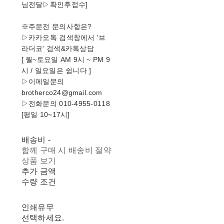
님전달▷확인후접수]
※주문전 문의사항은?
▷카카오톡 검색창에서 '브
라더코' 검색&카톡상담
[ 월~토요일 AM 9시 ~ PM 9
시 / 일요일은 쉽니다 ]
▷이메일문의
brotherco24@gmail.com
▷전화문의 010-4955-0118
[평일 10~17시]
배송비
-
함께 구매 시 배송비 절약
상품 보기
추가 금액
수량 조건
인쇄유무
선택하세요.