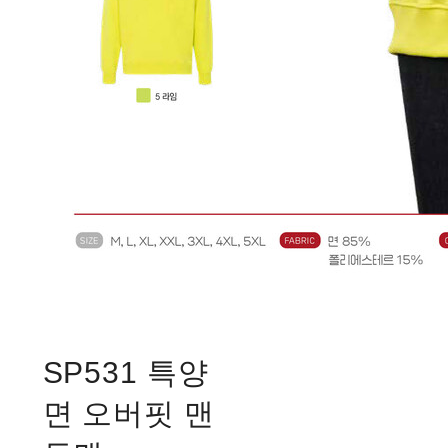
SP531 특양
면 오버핏 맨