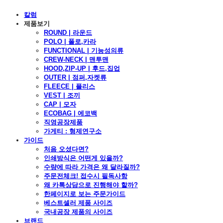
칼럼
제품보기
ROUND | 라운드
POLO | 폴로,카라
FUNCTIONAL | 기능성의류
CREW-NECK | 맨투맨
HOOD,ZIP-UP | 후드,집업
OUTER | 점퍼,자켓류
FLEECE | 플리스
VEST | 조끼
CAP | 모자
ECOBAG | 에코백
직영공장제품
가게티 : 형제연구소
가이드
처음 오셨다면?
인쇄방식은 어떤게 있을까?
수량에 따라 가격은 왜 달라질까?
주문전체크! 접수시 필독사항
왜 카톡상담으로 진행해야 할까?
한페이지로 보는 주문가이드
베스트셀러 제품 사이즈
국내공장 제품의 사이즈
브랜드