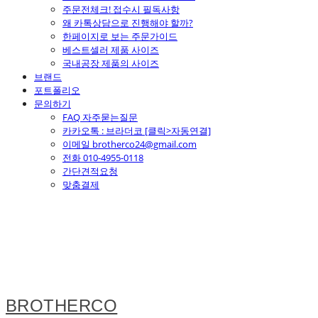
주문전체크! 접수시 필독사항
왜 카톡상담으로 진행해야 할까?
한페이지로 보는 주문가이드
베스트셀러 제품 사이즈
국내공장 제품의 사이즈
브랜드
포트폴리오
문의하기
FAQ 자주묻는질문
카카오톡 : 브라더코 [클릭>자동연결]
이메일 brotherco24@gmail.com
전화 010-4955-0118
간단견적요청
맞춤결제
BROTHERCO