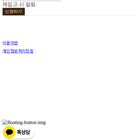
재입고 시 알림
신청하기
이용약관
개인정보처리방침
사업자정보확인
상호: 브라더코 | 대표: 서혁준 | 개인정보관리책임자: 이민수 | 전화: 070-4123-0118 | 이메
일: brotherco24@gmail.com
주소: 경기도 성남시 분당구 분당로343번길7 B1 | 사업자등록번호:
119-12-24594
| 통신판
매:
제2019성남분당A-0978호
| 호스팅제공자: (주)식스샵