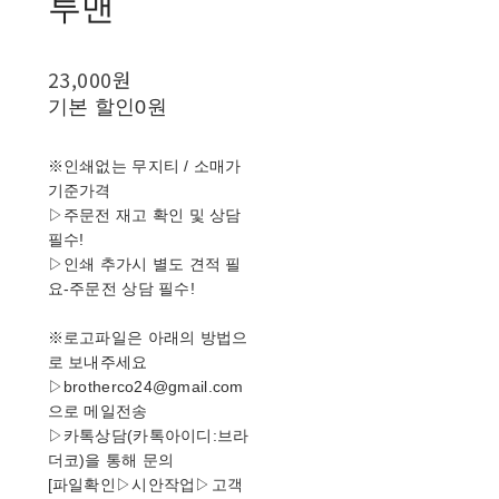
투맨
23,000원
기본 할인
0원
※인쇄없는 무지티 / 소매가
기준가격
▷주문전 재고 확인 및 상담
필수!
▷인쇄 추가시 별도 견적 필
요-주문전 상담 필수!
※로고파일은 아래의 방법으
로 보내주세요
▷brotherco24@gmail.com
으로 메일전송
▷카톡상담(카톡아이디:브라
더코)을 통해 문의
[파일확인▷시안작업▷고객