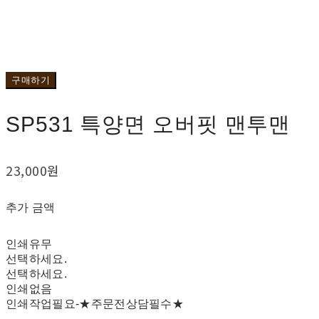
구매하기
SP531 특양면 오버핏 맨투맨
23,000원
추가 금액
인쇄유무
선택하세요.
선택하세요.
인쇄없음
인쇄작업필요-★주문전상담필수★