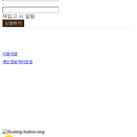
-
재입고 시 알림
신청하기
이용약관
개인정보처리방침
사업자정보확인
상호: 브라더코 | 대표: 서혁준 | 개인정보관리책임자: 이민수 | 전화: 070-4123-0118 | 이메
일: brotherco24@gmail.com
주소: 경기도 성남시 분당구 분당로343번길7 B1 | 사업자등록번호:
119-12-24594
| 통신판
매:
제2019성남분당A-0978호
| 호스팅제공자: (주)식스샵