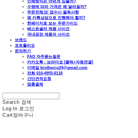
인쇄방식은 어떤게 있을까?
수량에 따라 가격은 왜 달라질까?
주문전체크! 접수시 필독사항
왜 카톡상담으로 진행해야 할까?
한페이지로 보는 주문가이드
베스트셀러 제품 사이즈
국내공장 제품의 사이즈
브랜드
포트폴리오
문의하기
FAQ 자주묻는질문
카카오톡 : 브라더코 [클릭>자동연결]
이메일 brotherco24@gmail.com
전화 010-4955-0118
간단견적요청
맞춤결제
Search
검색
Log In
로그인
Cart
장바구니