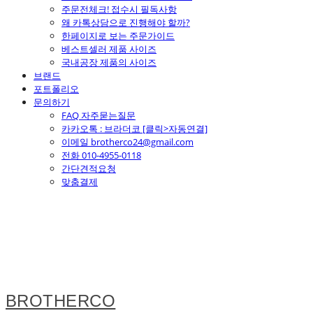
주문전체크! 접수시 필독사항
왜 카톡상담으로 진행해야 할까?
한페이지로 보는 주문가이드
베스트셀러 제품 사이즈
국내공장 제품의 사이즈
브랜드
포트폴리오
문의하기
FAQ 자주묻는질문
카카오톡 : 브라더코 [클릭>자동연결]
이메일 brotherco24@gmail.com
전화 010-4955-0118
간단견적요청
맞춤결제
BROTHERCO