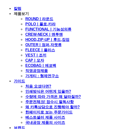
칼럼
제품보기
ROUND | 라운드
POLO | 폴로,카라
FUNCTIONAL | 기능성의류
CREW-NECK | 맨투맨
HOOD,ZIP-UP | 후드,집업
OUTER | 점퍼,자켓류
FLEECE | 플리스
VEST | 조끼
CAP | 모자
ECOBAG | 에코백
직영공장제품
가게티 : 형제연구소
가이드
처음 오셨다면?
인쇄방식은 어떤게 있을까?
수량에 따라 가격은 왜 달라질까?
주문전체크! 접수시 필독사항
왜 카톡상담으로 진행해야 할까?
한페이지로 보는 주문가이드
베스트셀러 제품 사이즈
국내공장 제품의 사이즈
브랜드