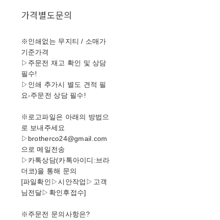
가격별도문의
※인쇄없는 무지티 / 소매가
기준가격
▷주문전 재고 확인 및 상담
필수!
▷인쇄 추가시 별도 견적 필
요-주문전 상담 필수!
※로고파일은 아래의 방법으
로 보내주세요
▷brotherco24@gmail.com
으로 메일전송
▷카톡상담(카톡아이디:브라
더코)을 통해 문의
[파일확인▷시안작업▷고객
님전달▷확인후접수]
※주문전 문의사항은?