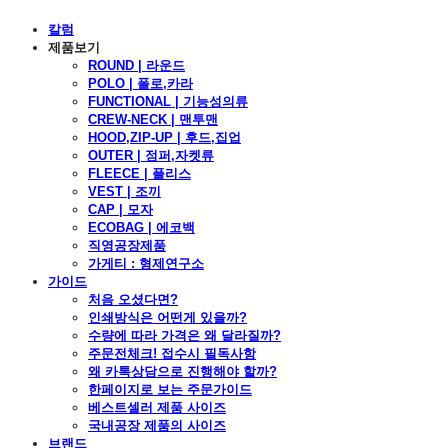
칼럼
제품보기
ROUND | 라운드
POLO | 폴로,카라
FUNCTIONAL | 기능성의류
CREW-NECK | 맨투맨
HOOD,ZIP-UP | 후드,집업
OUTER | 점퍼,자켓류
FLEECE | 플리스
VEST | 조끼
CAP | 모자
ECOBAG | 에코백
직영공장제품
가게티 : 형제연구소
가이드
처음 오셨다면?
인쇄방식은 어떤게 있을까?
수량에 따라 가격은 왜 달라질까?
주문전체크! 접수시 필독사항
왜 카톡상담으로 진행해야 할까?
한페이지로 보는 주문가이드
베스트셀러 제품 사이즈
국내공장 제품의 사이즈
브랜드