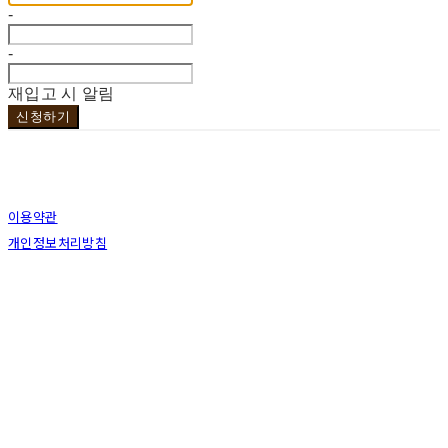
-
-
재입고 시 알림
신청하기
이용약관
개인정보처리방침
사업자정보확인
상호: 브라더코 | 대표: 서혁준 | 개인정보관리책임자: 이민수 | 전화: 070-4123-0118 | 이메
일: brotherco24@gmail.com
주소: 경기도 성남시 분당구 분당로343번길7 B1 | 사업자등록번호:
119-12-24594
| 통신판
매:
제2019성남분당A-0978호
| 호스팅제공자: (주)식스샵