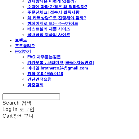
인쇄방식은 어떤게 있을까?
수량에 따라 가격은 왜 달라질까?
주문전체크! 접수시 필독사항
왜 카톡상담으로 진행해야 할까?
한페이지로 보는 주문가이드
베스트셀러 제품 사이즈
국내공장 제품의 사이즈
브랜드
포트폴리오
문의하기
FAQ 자주묻는질문
카카오톡 : 브라더코 [클릭>자동연결]
이메일 brotherco24@gmail.com
전화 010-4955-0118
간단견적요청
맞춤결제
Search
검색
Log In
로그인
Cart
장바구니