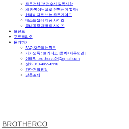
주문전체크! 접수시 필독사항
왜 카톡상담으로 진행해야 할까?
한페이지로 보는 주문가이드
베스트셀러 제품 사이즈
국내공장 제품의 사이즈
브랜드
포트폴리오
문의하기
FAQ 자주묻는질문
카카오톡 : 브라더코 [클릭>자동연결]
이메일 brotherco24@gmail.com
전화 010-4955-0118
간단견적요청
맞춤결제
BROTHERCO