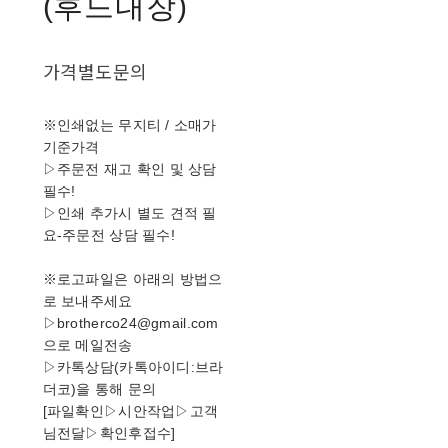
(후드내장)
가격별도문의
※인쇄없는 무지티 / 소매가
기준가격
▷주문전 재고 확인 및 상담
필수!
▷인쇄 추가시 별도 견적 필
요-주문전 상담 필수!
※로고파일은 아래의 방법으
로 보내주세요
▷brotherco24@gmail.com
으로 메일전송
▷카톡상담(카톡아이디:브라
더코)을 통해 문의
[파일확인▷시안작업▷고객
님전달▷확인후접수]