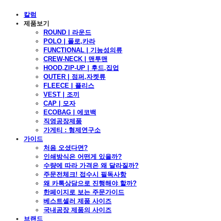
칼럼
제품보기
ROUND | 라운드
POLO | 폴로,카라
FUNCTIONAL | 기능성의류
CREW-NECK | 맨투맨
HOOD,ZIP-UP | 후드,집업
OUTER | 점퍼,자켓류
FLEECE | 플리스
VEST | 조끼
CAP | 모자
ECOBAG | 에코백
직영공장제품
가게티 : 형제연구소
가이드
처음 오셨다면?
인쇄방식은 어떤게 있을까?
수량에 따라 가격은 왜 달라질까?
주문전체크! 접수시 필독사항
왜 카톡상담으로 진행해야 할까?
한페이지로 보는 주문가이드
베스트셀러 제품 사이즈
국내공장 제품의 사이즈
브랜드