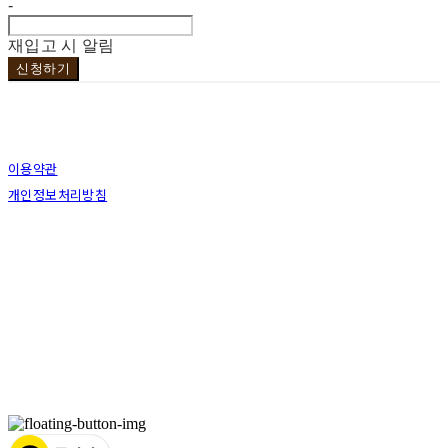
-
재입고 시 알림
신청하기
이용약관
개인정보처리방침
사업자정보확인
상호: 브라더코 | 대표: 서혁준 | 개인정보관리책임자: 이민수 | 전화: 070-4123-0118 | 이메
일: brotherco24@gmail.com
주소: 경기도 성남시 분당구 분당로343번길7 B1 | 사업자등록번호:
119-12-24594
| 통신판
매:
제2019성남분당A-0978호
| 호스팅제공자: (주)식스샵