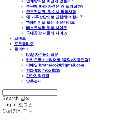
인쇄방식은 어떤게 있을까?
수량에 따라 가격은 왜 달라질까?
주문전체크! 접수시 필독사항
왜 카톡상담으로 진행해야 할까?
한페이지로 보는 주문가이드
베스트셀러 제품 사이즈
국내공장 제품의 사이즈
브랜드
포트폴리오
문의하기
FAQ 자주묻는질문
카카오톡 : 브라더코 [클릭>자동연결]
이메일 brotherco24@gmail.com
전화 010-4955-0118
간단견적요청
맞춤결제
Search
검색
Log In
로그인
Cart
장바구니