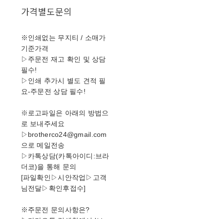
가격별도문의
※인쇄없는 무지티 / 소매가
기준가격
▷주문전 재고 확인 및 상담
필수!
▷인쇄 추가시 별도 견적 필
요-주문전 상담 필수!
※로고파일은 아래의 방법으
로 보내주세요
▷brotherco24@gmail.com
으로 메일전송
▷카톡상담(카톡아이디:브라
더코)을 통해 문의
[파일확인▷시안작업▷고객
님전달▷확인후접수]
※주문전 문의사항은?