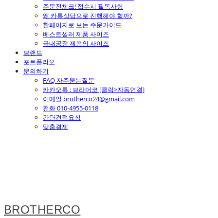
주문전체크! 접수시 필독사항
왜 카톡상담으로 진행해야 할까?
한페이지로 보는 주문가이드
베스트셀러 제품 사이즈
국내공장 제품의 사이즈
브랜드
포트폴리오
문의하기
FAQ 자주묻는질문
카카오톡 : 브라더코 [클릭>자동연결]
이메일 brotherco24@gmail.com
전화 010-4955-0118
간단견적요청
맞춤결제
BROTHERCO