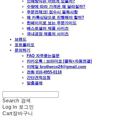
인쇄방식은 어떤게 있을까?
수량에 따라 가격은 왜 달라질까?
주문전체크! 접수시 필독사항
왜 카톡상담으로 진행해야 할까?
한페이지로 보는 주문가이드
베스트셀러 제품 사이즈
국내공장 제품의 사이즈
브랜드
포트폴리오
문의하기
FAQ 자주묻는질문
카카오톡 : 브라더코 [클릭>자동연결]
이메일 brotherco24@gmail.com
전화 010-4955-0118
간단견적요청
맞춤결제
Search
검색
Log In
로그인
Cart
장바구니