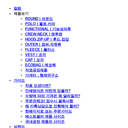
칼럼
제품보기
ROUND | 라운드
POLO | 폴로,카라
FUNCTIONAL | 기능성의류
CREW-NECK | 맨투맨
HOOD,ZIP-UP | 후드,집업
OUTER | 점퍼,자켓류
FLEECE | 플리스
VEST | 조끼
CAP | 모자
ECOBAG | 에코백
직영공장제품
가게티 : 형제연구소
가이드
처음 오셨다면?
인쇄방식은 어떤게 있을까?
수량에 따라 가격은 왜 달라질까?
주문전체크! 접수시 필독사항
왜 카톡상담으로 진행해야 할까?
한페이지로 보는 주문가이드
베스트셀러 제품 사이즈
국내공장 제품의 사이즈
브랜드