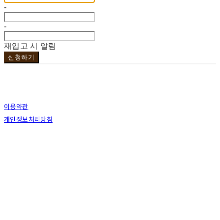
-
-
재입고 시 알림
신청하기
이용약관
개인정보처리방침
사업자정보확인
상호: 브라더코 | 대표: 서혁준 | 개인정보관리책임자: 이민수 | 전화: 070-4123-0118 | 이메
일: brotherco24@gmail.com
주소: 경기도 성남시 분당구 분당로343번길7 B1 | 사업자등록번호:
119-12-24594
| 통신판
매:
제2019성남분당A-0978호
| 호스팅제공자: (주)식스샵