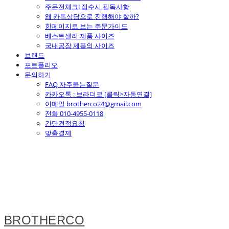
주문전체크! 접수시 필독사항
왜 카톡상담으로 진행해야 할까?
한페이지로 보는 주문가이드
베스트셀러 제품 사이즈
국내공장 제품의 사이즈
브랜드
포트폴리오
문의하기
FAQ 자주묻는질문
카카오톡 : 브라더코 [클릭>자동연결]
이메일 brotherco24@gmail.com
전화 010-4955-0118
간단견적요청
맞춤결제
BROTHERCO