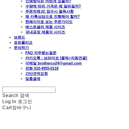
인쇄방식은 어떤게 있을까?
수량에 따라 가격은 왜 달라질까?
주문전체크! 접수시 필독사항
왜 카톡상담으로 진행해야 할까?
한페이지로 보는 주문가이드
베스트셀러 제품 사이즈
국내공장 제품의 사이즈
브랜드
포트폴리오
문의하기
FAQ 자주묻는질문
카카오톡 : 브라더코 [클릭>자동연결]
이메일 brotherco24@gmail.com
전화 010-4955-0118
간단견적요청
맞춤결제
Search
검색
Log In
로그인
Cart
장바구니