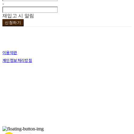
-
재입고 시 알림
신청하기
이용약관
개인정보처리방침
사업자정보확인
상호: 브라더코 | 대표: 서혁준 | 개인정보관리책임자: 이민수 | 전화: 070-4123-0118 | 이메
일: brotherco24@gmail.com
주소: 경기도 성남시 분당구 분당로343번길7 B1 | 사업자등록번호:
119-12-24594
| 통신판
매:
제2019성남분당A-0978호
| 호스팅제공자: (주)식스샵