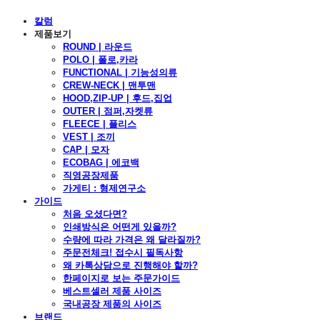
칼럼
제품보기
ROUND | 라운드
POLO | 폴로,카라
FUNCTIONAL | 기능성의류
CREW-NECK | 맨투맨
HOOD,ZIP-UP | 후드,집업
OUTER | 점퍼,자켓류
FLEECE | 플리스
VEST | 조끼
CAP | 모자
ECOBAG | 에코백
직영공장제품
가게티 : 형제연구소
가이드
처음 오셨다면?
인쇄방식은 어떤게 있을까?
수량에 따라 가격은 왜 달라질까?
주문전체크! 접수시 필독사항
왜 카톡상담으로 진행해야 할까?
한페이지로 보는 주문가이드
베스트셀러 제품 사이즈
국내공장 제품의 사이즈
브랜드