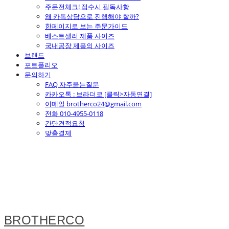
주문전체크! 접수시 필독사항
왜 카톡상담으로 진행해야 할까?
한페이지로 보는 주문가이드
베스트셀러 제품 사이즈
국내공장 제품의 사이즈
브랜드
포트폴리오
문의하기
FAQ 자주묻는질문
카카오톡 : 브라더코 [클릭>자동연결]
이메일 brotherco24@gmail.com
전화 010-4955-0118
간단견적요청
맞춤결제
BROTHERCO