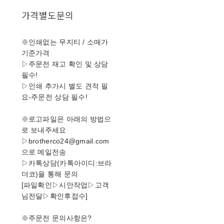
가격별도문의
※인쇄없는 무지티 / 소매가
기준가격
▷주문전 재고 확인 및 상담
필수!
▷인쇄 추가시 별도 견적 필
요-주문전 상담 필수!
※로고파일은 아래의 방법으
로 보내주세요
▷brotherco24@gmail.com
으로 메일전송
▷카톡상담(카톡아이디:브라
더코)을 통해 문의
[파일확인▷시안작업▷고객
님전달▷확인후접수]
※주문전 문의사항은?