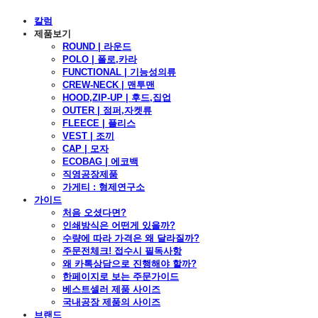
칼럼
제품보기
ROUND | 라운드
POLO | 폴로,카라
FUNCTIONAL | 기능성의류
CREW-NECK | 맨투맨
HOOD,ZIP-UP | 후드,집업
OUTER | 점퍼,자켓류
FLEECE | 플리스
VEST | 조끼
CAP | 모자
ECOBAG | 에코백
직영공장제품
가게티 : 형제연구소
가이드
처음 오셨다면?
인쇄방식은 어떤게 있을까?
수량에 따라 가격은 왜 달라질까?
주문전체크! 접수시 필독사항
왜 카톡상담으로 진행해야 할까?
한페이지로 보는 주문가이드
베스트셀러 제품 사이즈
국내공장 제품의 사이즈
브랜드