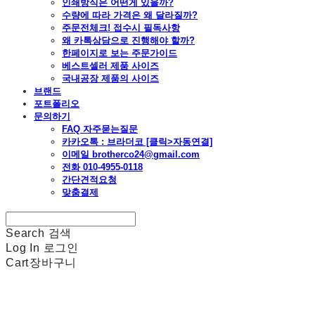
인쇄방식은 어떤게 있을까?
수량에 따라 가격은 왜 달라질까?
주문전체크! 접수시 필독사항
왜 카톡상담으로 진행해야 할까?
한페이지로 보는 주문가이드
베스트셀러 제품 사이즈
국내공장 제품의 사이즈
브랜드
포트폴리오
문의하기
FAQ 자주묻는질문
카카오톡 : 브라더코 [클릭>자동연결]
이메일 brotherco24@gmail.com
전화 010-4955-0118
간단견적요청
맞춤결제
Search
검색
Log In
로그인
Cart
장바구니