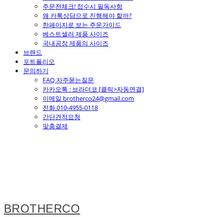
주문전체크! 접수시 필독사항
왜 카톡상담으로 진행해야 할까?
한페이지로 보는 주문가이드
베스트셀러 제품 사이즈
국내공장 제품의 사이즈
브랜드
포트폴리오
문의하기
FAQ 자주묻는질문
카카오톡 : 브라더코 [클릭>자동연결]
이메일 brotherco24@gmail.com
전화 010-4955-0118
간단견적요청
맞춤결제
BROTHERCO