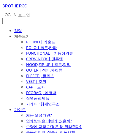
BROTHERCO
LOG IN
로그인
칼럼
제품보기
ROUND | 라운드
POLO | 폴로,카라
FUNCTIONAL | 기능성의류
CREW-NECK | 맨투맨
HOOD,ZIP-UP | 후드,집업
OUTER | 점퍼,자켓류
FLEECE | 플리스
VEST | 조끼
CAP | 모자
ECOBAG | 에코백
직영공장제품
가게티 : 형제연구소
가이드
처음 오셨다면?
인쇄방식은 어떤게 있을까?
수량에 따라 가격은 왜 달라질까?
주문전체크! 접수시 필독사항