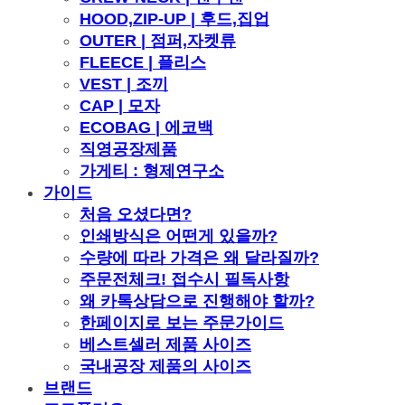
HOOD,ZIP-UP | 후드,집업
OUTER | 점퍼,자켓류
FLEECE | 플리스
VEST | 조끼
CAP | 모자
ECOBAG | 에코백
직영공장제품
가게티 : 형제연구소
가이드
처음 오셨다면?
인쇄방식은 어떤게 있을까?
수량에 따라 가격은 왜 달라질까?
주문전체크! 접수시 필독사항
왜 카톡상담으로 진행해야 할까?
한페이지로 보는 주문가이드
베스트셀러 제품 사이즈
국내공장 제품의 사이즈
브랜드