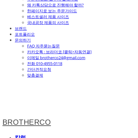
왜 카톡상담으로 진행해야 할까?
한페이지로 보는 주문가이드
베스트셀러 제품 사이즈
국내공장 제품의 사이즈
브랜드
포트폴리오
문의하기
FAQ 자주묻는질문
카카오톡 : 브라더코 [클릭>자동연결]
이메일 brotherco24@gmail.com
전화 010-4955-0118
간단견적요청
맞춤결제
BROTHERCO
칼럼