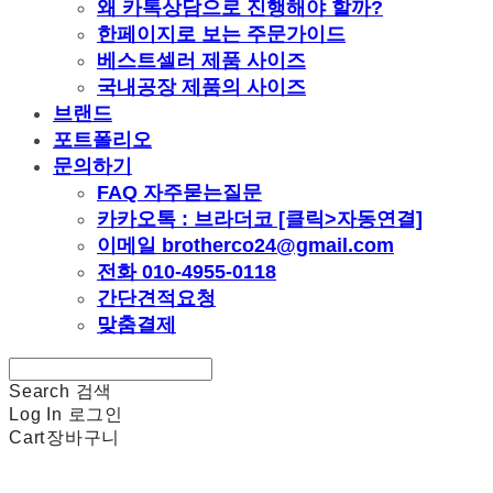
왜 카톡상담으로 진행해야 할까?
한페이지로 보는 주문가이드
베스트셀러 제품 사이즈
국내공장 제품의 사이즈
브랜드
포트폴리오
문의하기
FAQ 자주묻는질문
카카오톡 : 브라더코 [클릭>자동연결]
이메일 brotherco24@gmail.com
전화 010-4955-0118
간단견적요청
맞춤결제
Search
검색
Log In
로그인
Cart
장바구니